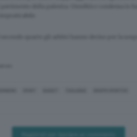
l pavimento della palestra. Umidità e condensa lo 
impraticabile.
 secondo quarto gli arbitri hanno deciso per la sos
SERVATA
ERNERIO
SPORT
BASKET
TAGLIABUE
GRUPPO SPORTIVO
Registrati per lasciare un commento