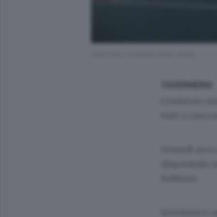
Tavernerio, la palestra delle medie
TAVERNERIO
Linoleum umi
tutti a casa 
Venerdì sera 
disputando la
Robbiate.
Scivoloni e ca