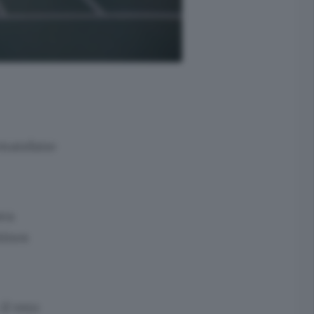
e mandano
ava
hinos
il vero