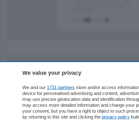
nuova costruzione "JIULIUS" in Classe
Energetica A2 proponiamo ampio
Quadrilocale …
mq.
145
locali:
4
We value your privacy
Sezioni
Territor
Cronaca
Como
We and our
1731 partners
store and/or access information
device for personalised advertising and content, advert
Economia
Cintura
may use precise geolocation data and identification throu
Cultura e Spettacoli
Lago e val
may access more detailed information and change your pre
Sport
Cantù e M
your consent, but you have a right to object to such proc
Editoriali
Erba
by returning to this site and clicking the
privacy policy
butt
Podcast
Olgiate e 
Quatar Pass