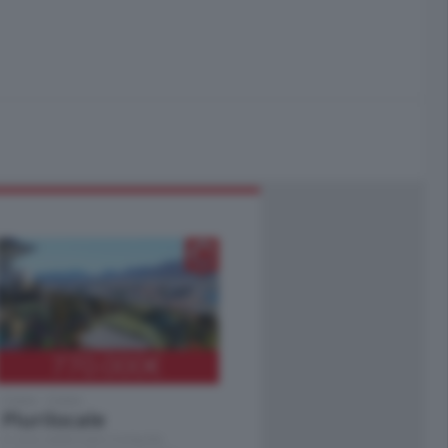
770.000
€
Como - Como
Plurilocale
in zona residenziale e tranquilla,