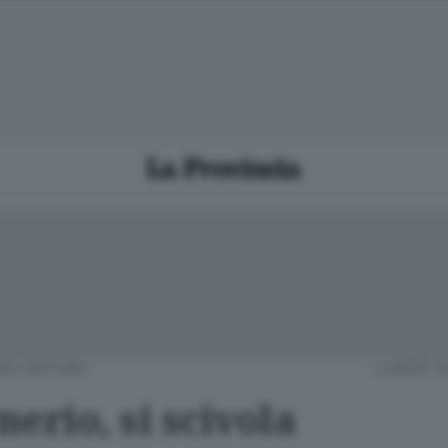
O CINTURA
LUNEDÌ 1
erio, si scivola