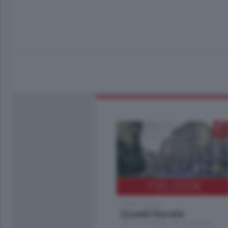
795.000
€
Como - Como
Quadrilocale
Zona Como Borghi. Nel complesso di