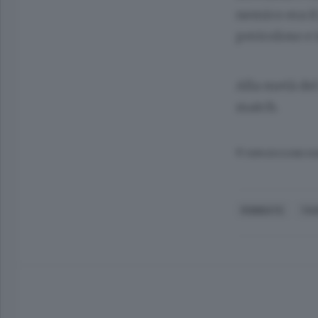
nemico era i
pericoloso e 
Alla metà del
match.
© RIPRODUZIONE RI
ROBBIATE
TAV