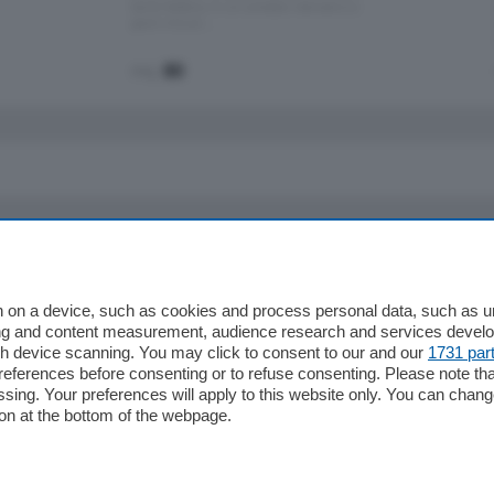
Santo Stefano, in un contesto riservato e a
pochi minuti …
mq.
80
io
Chi Siamo
Redazione
 on a device, such as cookies and process personal data, such as uni
ising and content measurement, audience research and services deve
Editore
gh device scanning. You may click to consent to our and our
1731 par
li
Contatti
ferences before consenting or to refuse consenting. Please note th
ariano
Privacy e Policy
essing. Your preferences will apply to this website only. You can cha
on at the bottom of the webpage.
bassa