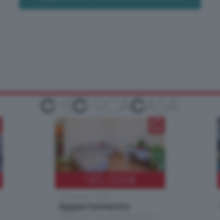
185.000
€
Cernobbio - Como
Appartamento
Situato nella tranquilla frazione di Piazza