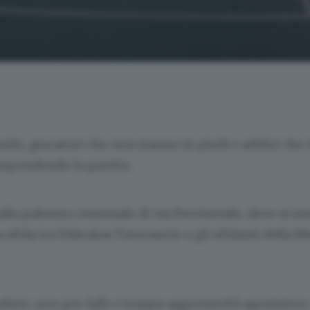
do, giocatori che non stanno in piedi e arbitri ch
sospendendo la partita.
alla palestra comunale di via Provinciale, dove si st
 sfida tra l’Abralux Tavernerio e gli sfidanti della R
dute, non per falli o troppa aggressività agonistica: 