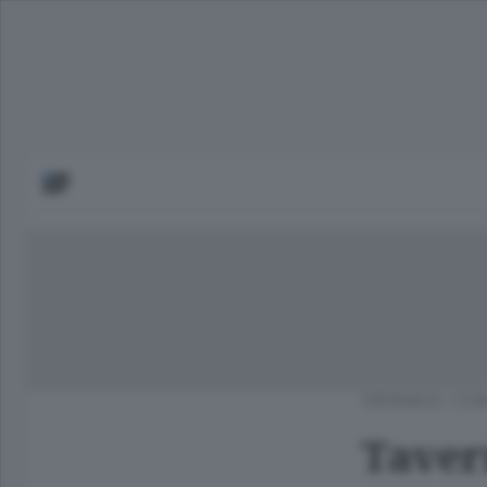
CRONACA
/
COM
Tavern