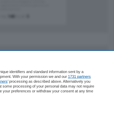
proponiamo prestigioso e luminoso
appartamento all'ultimo piano di uno
stabile signorile …
mq.
140
locali:
5
Servizi
Necrologie
que identifiers and standard information sent by a
lopment. With your permission we and our
1731 partners
Pubblicità
tners
’ processing as described above. Alternatively you
Concorsi
at some processing of your personal data may not require
Abbonamenti
nge your preferences or withdraw your consent at any time
Più letti
Le aziende comunicano
Speciali