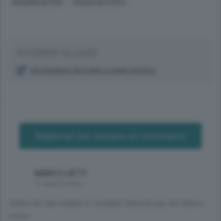
MASSIMO ASTORI
POLIZIA DI STATO
DOCUMENTI ALLEGATI
«Scomparso da 6 anni: è stato ucciso»
Registrati per lasciare un commento
MARCO LIETTI
11 anni, 6 mesi
Contro 'sti cani mafiosi ci vorrebbe l'esercito qui, tra Como e
Lecco.