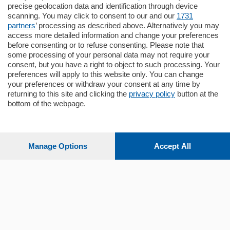
Santo Stefano, in un contesto riservato e a
precise geolocation data and identification through device
pochi minuti …
scanning. You may click to consent to our and our
1731
partners
’ processing as described above. Alternatively you may
mq.
80
access more detailed information and change your preferences
before consenting or to refuse consenting. Please note that
some processing of your personal data may not require your
consent, but you have a right to object to such processing. Your
preferences will apply to this website only. You can change
your preferences or withdraw your consent at any time by
returning to this site and clicking the
privacy policy
button at the
bottom of the webpage.
Sezioni
Settimanali
Manage Options
Accept All
Territorio
Sport
Chi Siamo