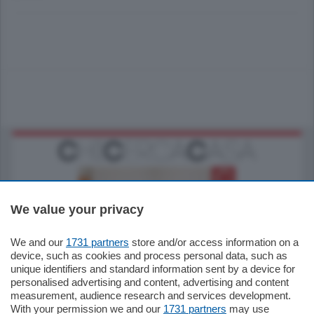
We value your privacy
We and our
1731 partners
store and/or access information on a
185.000
€
device, such as cookies and process personal data, such as
unique identifiers and standard information sent by a device for
Cernobbio - Como
personalised advertising and content, advertising and content
Appartamento
measurement, audience research and services development.
Situato nella tranquilla frazione di Piazza
With your permission we and our
1731 partners
may use