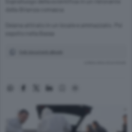
Sopralluogo della scientifica in un ristorante
della Brianza comasca
Deiana attirato in un locale e ammazzato. Poi
sepolto nella Bassa
Vedi documenti allegati
Lettura meno di un minuto.