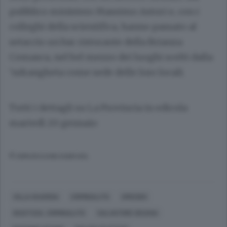
pubblico ministero
Massimo Astori
e, con i
colleghi della scientifica, hanno passato al
setaccio un bar ristorante della Brianza
Comasca, nel bel mezzo dei luoghi scelti dalla
’ndrangheta come sede delle loro locali.
Tutti i dettagli su La Provincia in edicola
martedì 20 gennaio
© RIPRODUZIONE RISERVATA
VILLA GUARDIA
CRIMINALITÀ
OMICIDIO
GIUSTIZIA, CRIMINALITÀ
SALVATORE DEIANA