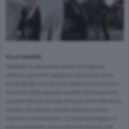
VILLA GUARDIA
Valigette in alluminio piene di reagenti
chimici, provette, tamponi. E poi macchine
fotografiche, luci blu per esaltare il luminol. I
detective della squadra mobile di Como sono
convinti di aver trovato il luogo dove
Salvatore
Deiana
, sei anni fa, è stato attirato con un
inganno e ammazzato. E, ieri pomeriggio, si
sono presentati con un decreto firmato dal