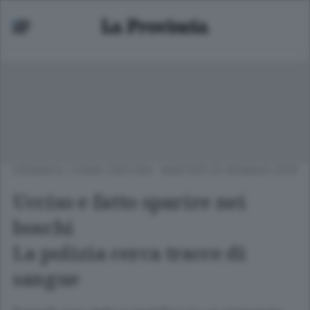
CRONACA
/
COMO CINTURA
MARTEDÌ 20 GENNAIO 2015
Ucciso e fatto sparire nei
boschi
La polizia cerca tracce di
sangue