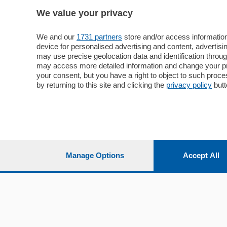
We value your privacy
Sezioni
Territor
Cronaca
Como
We and our
1731 partners
store and/or access information
device for personalised advertising and content, advert
Economia
Cintura
may use precise geolocation data and identification throu
Cultura e Spettacoli
Lago e val
may access more detailed information and change your pre
Sport
Cantù e M
your consent, but you have a right to object to such proc
Editoriali
Erba
by returning to this site and clicking the
privacy policy
butt
Podcast
Olgiate e 
Quatar Pass
Media Inglese
Sport
Storie nella Breva
Dirette C
Focus
Classifica
Manage Options
Accept All
Up
Notizie C
Dossier
Classifica
Classifica
Settimanali
Classifich
L'Ordine