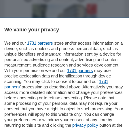
We value your privacy
795.000
€
We and our
1731 partners
store and/or access information on a
device, such as cookies and process personal data, such as
Como - Como
unique identifiers and standard information sent by a device for
Quadrilocale
personalised advertising and content, advertising and content
Zona Como Borghi. Nel complesso di
measurement, audience research and services development.
nuova costruzione "JIULIUS" in Classe
With your permission we and our
1731 partners
may use
Energetica A2 proponiamo ampio
Quadrilocale …
precise geolocation data and identification through device
scanning. You may click to consent to our and our
1731
mq.
145
locali:
4
partners
’ processing as described above. Alternatively you may
access more detailed information and change your preferences
before consenting or to refuse consenting. Please note that
some processing of your personal data may not require your
consent, but you have a right to object to such processing. Your
preferences will apply to this website only. You can change
your preferences or withdraw your consent at any time by
Sezioni
returning to this site and clicking the
privacy policy
button at the