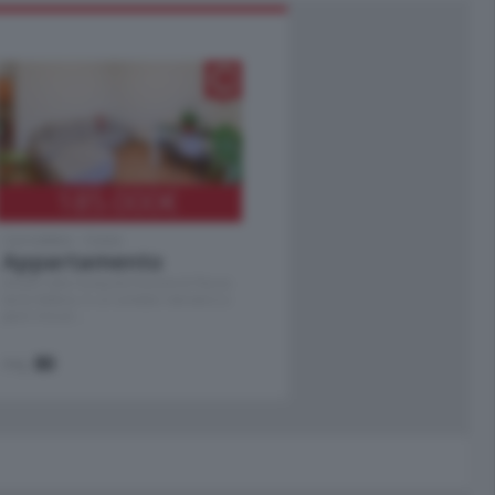
185.000
€
Cernobbio - Como
Appartamento
Situato nella tranquilla frazione di Piazza
Santo Stefano, in un contesto riservato e a
pochi minuti …
mq.
80