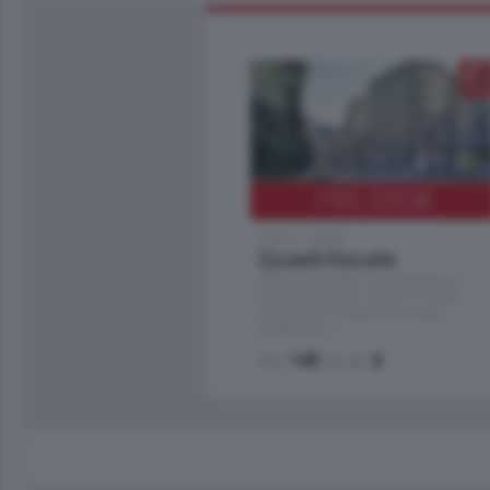
795.000
€
Como - Como
Quadrilocale
Zona Como Borghi. Nel complesso di
nuova costruzione "JIULIUS" in Classe
Energetica A2 proponiamo ampio
Quadrilocale …
mq.
145
locali:
4