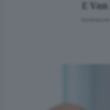
E Van 
Nominato ier