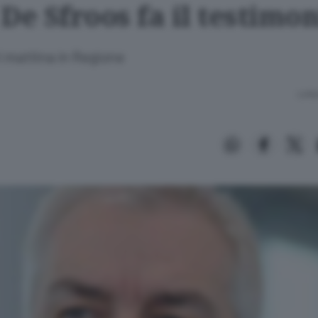
De Sfroos fa il testimon
i mattina in Regione
Lettu