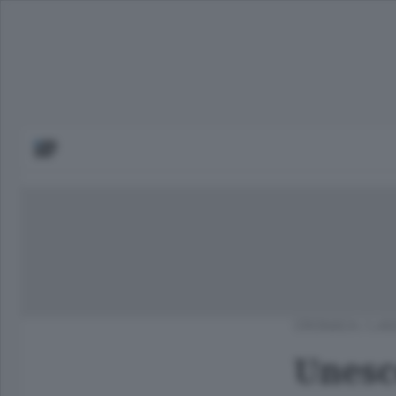
CRONACA
/
LAG
Unesc