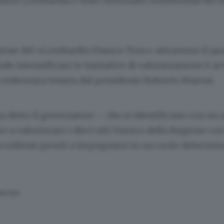
lazzo Lombardia è stato nominato testimonial del 
ione del «Lombardia Unesco Tour» attraverso il qua
de intensificare le iniziative di valorizzazione è a
 conferenza tenuta dal presidente
Roberto Maroni
.
a detto il governatore – che si identificano con un
e a valorizzare i dieci siti Unesco della Regione con
ccellenti pronti a impegnarsi in un ruolo determina
SERVATA