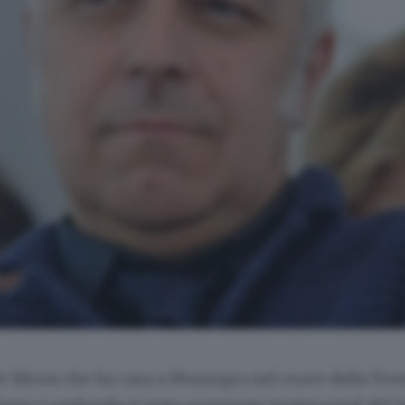
 Sfroos che ha casa a Mezzegra nel cuore della Tre