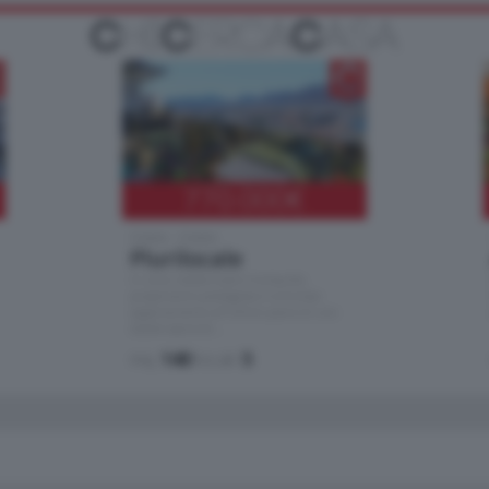
770.000
€
Como - Como
Plurilocale
in zona residenziale e tranquilla,
proponiamo prestigioso e luminoso
appartamento all'ultimo piano di uno
stabile signorile …
mq.
140
locali:
5