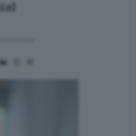
ial
ra meno di un minuto.