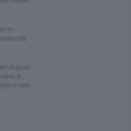
Sacro Monte
le la
vvenuta nel
 atto d’amore
 tanto di
nte in vista