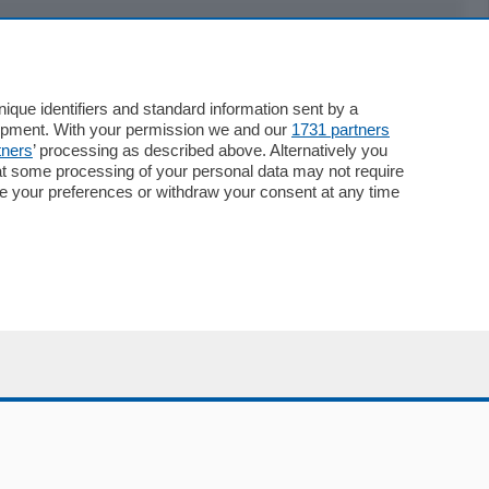
Servizi
Necrologie
que identifiers and standard information sent by a
lopment. With your permission we and our
1731 partners
Pubblicità
tners
’ processing as described above. Alternatively you
Concorsi
at some processing of your personal data may not require
Abbonamenti
nge your preferences or withdraw your consent at any time
Più letti
Le aziende comunicano
Speciali
Cinema
ChiCercaCasa
Archivio
Meteo
Skill Alexa
Elezioni 2024