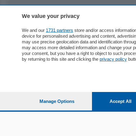
We value your privacy
Sezioni
Territor
Cronaca
Como
We and our
1731 partners
store and/or access information
device for personalised advertising and content, advert
Economia
Cintura
may use precise geolocation data and identification throu
Cultura e Spettacoli
Lago e val
may access more detailed information and change your pre
Sport
Cantù e M
your consent, but you have a right to object to such proc
Editoriali
Erba
by returning to this site and clicking the
privacy policy
butt
Podcast
Olgiate e 
Quatar Pass
Media Inglese
Sport
Storie nella Breva
Dirette C
Focus
Classifica
Manage Options
Accept All
Up
Notizie C
Dossier
Classifica
Classifica
Settimanali
Classifich