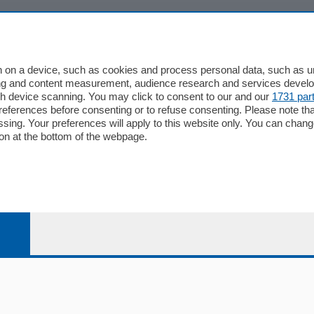
io
Chi Siamo
Redazione
 on a device, such as cookies and process personal data, such as uni
ising and content measurement, audience research and services deve
Editore
gh device scanning. You may click to consent to our and our
1731 par
li
Contatti
ferences before consenting or to refuse consenting. Please note th
ariano
Privacy e Policy
essing. Your preferences will apply to this website only. You can cha
on at the bottom of the webpage.
bassa
alcio Como
 Serie B
alcio Como
 Serie A
 Serie A Femminile
e