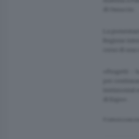
mattina a Pa
di Ossuccio.
La presentaz
Regione inten
corso di una
«Progetti – h
per continuar
testimonial e
di Expo» .
© RIPRODUZIONE RI