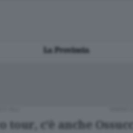
O E VALLI
VENERDÌ 2
o tour, c’è anche Ossuc