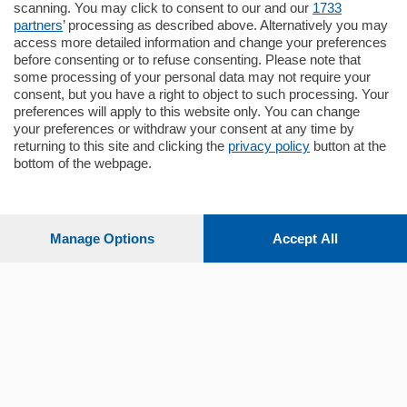
scanning. You may click to consent to our and our
1733
Quadrilocale …
partners
’ processing as described above. Alternatively you may
mq.
145
locali:
4
access more detailed information and change your preferences
before consenting or to refuse consenting. Please note that
some processing of your personal data may not require your
consent, but you have a right to object to such processing. Your
preferences will apply to this website only. You can change
your preferences or withdraw your consent at any time by
returning to this site and clicking the
privacy policy
button at the
bottom of the webpage.
Sezioni
Settimanali
Manage Options
Accept All
Territorio
Sport
Chi Siamo