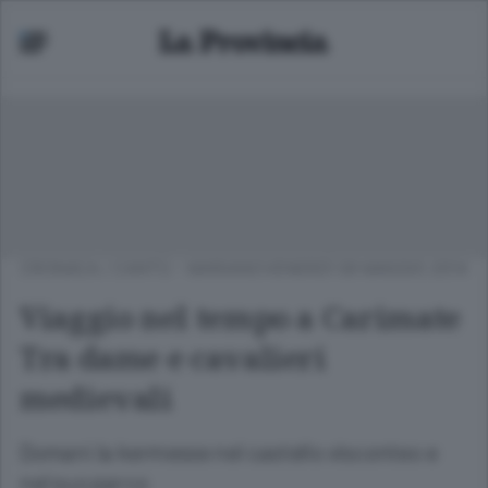
CRONACA
/
CANTÙ - MARIANO
VENERDÌ 09 MAGGIO 2014
Viaggio nel tempo a Carimate
Tra dame e cavalieri
medievali
Domani la kermesse nel castello visconteo e
nel suo parco