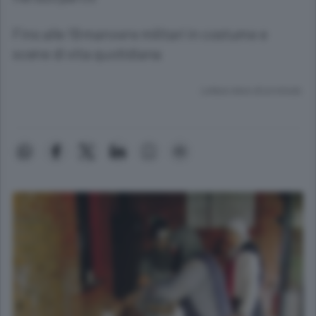
Fino alle 19 manovre militari in costume e
scene di vita quotidiana
Lettura meno di un minuto.