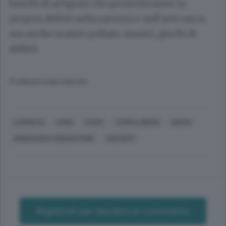
banchi di artigiani che presenteranno la
propria abilità nella sartoria e nell’arte sacra,
ma anche mastro pellaio, musici, giochi di
abilità.
© RIPRODUZIONE RISERVATA
CARIMATE
COMO
PAVIA
TEMPO LIBERO
GIOCHI
ANNAMARIA CONOSCITORE
VISCONTI
Registrati per lasciare un commento