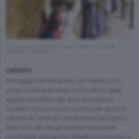
I figuranti rappresenteranno scene e ambienti tipici della
cosiddetta “Età di mezzo”
CARIMATE
Un viaggio nel XIII secolo, per vedere con i
propri occhi quale fosse la vita allora: dagli
oggetti quotidiani alle armi dei valorosi
cavalieri. In una cornice eccezionale qual è il
castello di Carimate, che domani sarà aperto
dalle 10.30 alle 19 agli studenti che hanno
partecipato al progetto «Medioevo a scuola…a