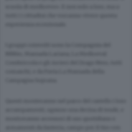
scuola di medioevo». E non solo a loro, ma a
tutti i i cittadini che vorranno vivere questa
esperienza eccezionale.
I gruppi coinvolti sono la Compagnia del
Nibbio, Masnada Lariana, La Medioeval
Combriccola e gli Arcieri del Drago Nero, tutti
comaschi, e da Pavia La Masnada della
Campagna Soprana.
Questi monteranno nel parco del castello i loro
accampamenti, ognuno una decina di tende, e
mostreranno accessori di uso quotidiano e
armamenti da fanteria, campo per il tiro con