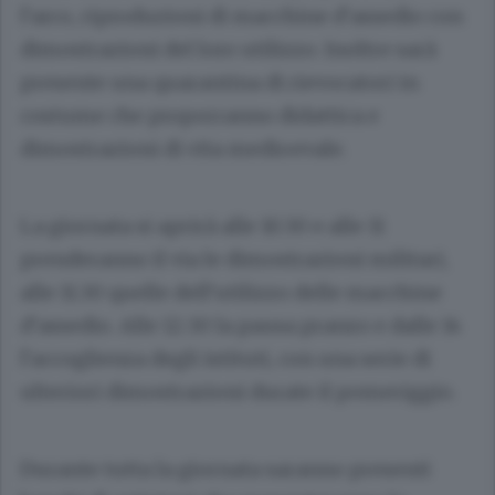
l’arco, riproduzioni di macchine d’assedio con
dimostrazioni del loro utilizzo. Inoltre sarà
presente una quarantina di rievocatori in
costume che proporranno didattica e
dimostrazioni di vita medioevale.
La giornata si aprirà alle 10.30 e alle 11
prenderanno il via le dimostrazioni militari,
alle 11.30 quelle dell’utilizzo delle macchine
d’assedio. Alle 12.30 la pausa pranzo e dalle 14
l’accoglienza degli istituti, con una serie di
ulteriori dimostrazioni durate il pomeriggio.
Durante tutta la giornata saranno presenti