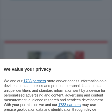
We value your privacy
We and our
1733 partners
store and/or access information on a
795.000
€
device, such as cookies and process personal data, such as
unique identifiers and standard information sent by a device for
Como - Como
personalised advertising and content, advertising and content
Quadrilocale
measurement, audience research and services development.
Zona Como Borghi. Nel complesso di
With your permission we and our
1733 partners
may use
nuova costruzione "JIULIUS" in Classe
precise geolocation data and identification through device
Energetica A2 proponiamo ampio