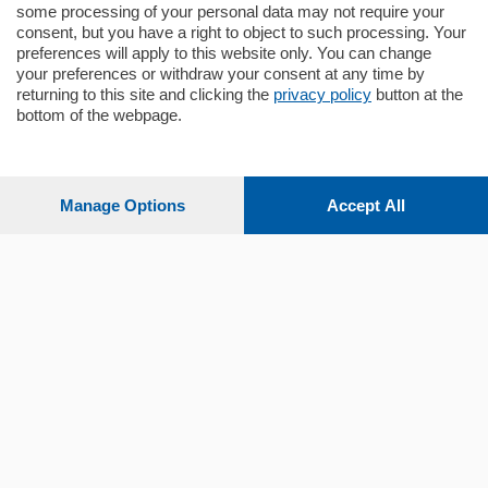
some processing of your personal data may not require your
consent, but you have a right to object to such processing. Your
preferences will apply to this website only. You can change
your preferences or withdraw your consent at any time by
returning to this site and clicking the
privacy policy
button at the
bottom of the webpage.
Sezioni
Settimanali
Manage Options
Accept All
Territorio
Sport
Chi Siamo
Servizi