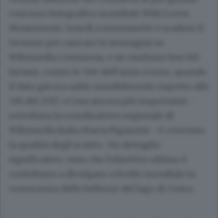
concorso fotografico mondiale Wiki Loves
Monuments: lunedì a mezzanotte è scaduto il
termine per caricare le immagini su
Wikimedia Commons, e ne risultano ben 615
lariane, contro le 560 dell’anno scorso, quando
il dato già era salito sensibilmente rispetto alle
336 del 2017. «Cosa ancora più importante -
sottolinea la coordinatrice regionale di
Wikimedia Italia Marta Pigazzini - è cresciuta
la qualità degli scatti». Un dettaglio
significativo, visto che l’obiettivo ultimo è
contribuire a divulgare a livello mondiale la
conoscenza delle bellezze del lago di Como.