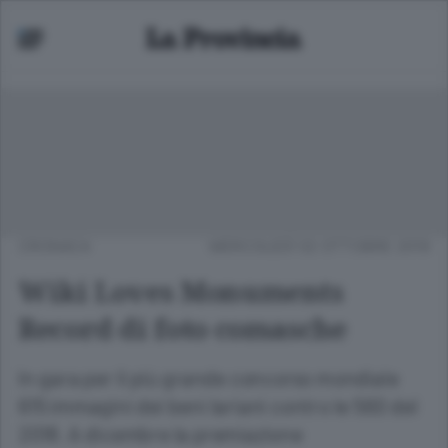
CRONACA
MERCOLEDÌ 02 OTTOBRE 2019
Wiki Loves Monuments
Record di foto comasche
In gara per il più grande concorso mondiale
615 immagini dei beni lariani contro le 560 del
2018. A dicembre la premiazione