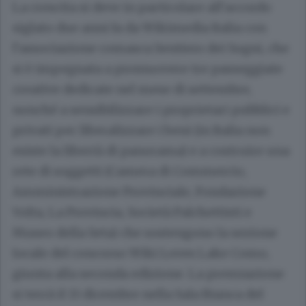
La crescita si deve in particolare all’accordo
siglato due anni fa da Wikimedia Italia con
l’associazione comasca Sentiero dei Sogni, che
si è impegnata a promuovere tre passeggiate
creative dedicate nel mese di settembre,
nonché a sensibilizzare i proprietari pubblici e
privati per liberalizzare i beni (in Italia non
esiste la libertà di panorama) e a costruire una
rete di soggetti (Camera di Commercio,
Amministrazione Provinciale, Fondazione
Volta, La Provincia, Società Palchettisti e
Museo della Seta) che sostengono la sezione
locale del concorso Wiki Loves Lake Como,
giunta alla seconda edizione. La premiazione
si terrà il 13 dicembre nella Sala Bianca del