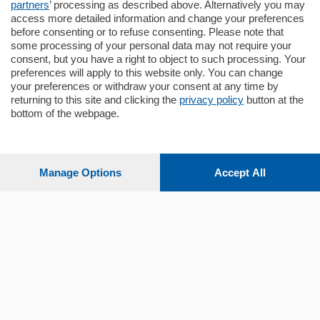
partners
’ processing as described above. Alternatively you may
mq.
145
locali:
4
access more detailed information and change your preferences
before consenting or to refuse consenting. Please note that
some processing of your personal data may not require your
consent, but you have a right to object to such processing. Your
preferences will apply to this website only. You can change
your preferences or withdraw your consent at any time by
returning to this site and clicking the
privacy policy
button at the
bottom of the webpage.
Sezioni
Settimanali
Manage Options
Accept All
Territorio
Sport
Chi Siamo
Servizi