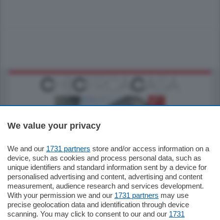
We value your privacy
We and our
1731 partners
store and/or access information on a
795.000
€
device, such as cookies and process personal data, such as
unique identifiers and standard information sent by a device for
Como - Como
personalised advertising and content, advertising and content
Quadrilocale
measurement, audience research and services development.
Zona Como Borghi. Nel complesso di
With your permission we and our
1731 partners
may use
nuova costruzione "JIULIUS" in Classe
precise geolocation data and identification through device
Energetica A2 proponiamo ampio
scanning. You may click to consent to our and our
1731
Quadrilocale …