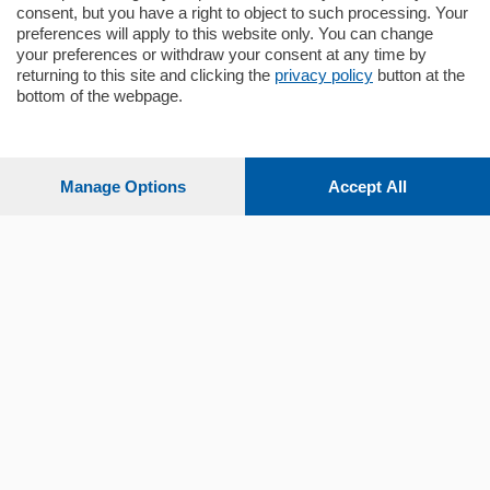
consent, but you have a right to object to such processing. Your
preferences will apply to this website only. You can change
your preferences or withdraw your consent at any time by
returning to this site and clicking the
privacy policy
button at the
Sezioni
bottom of the webpage.
Settimanali
Manage Options
Accept All
Territorio
Sport
Chi Siamo
Servizi