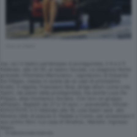
(Foto di COMO)
(sa. ce.) Il teatro partenopeo è protagonista, il 4 e il 5
febbraio, alle 20.30, al teatro Sociale. La stagione Notte
prevede «Filumena Marturano», capolavoro di Eduardo
De Filippo, messo in scena da un cast di primissimo
livello. Il regista, Francesco Rosi, dirige attori come Lina
Sastri, nei panni della protagonista, ma anche Luca De
Filippo, alias Domenico Soriano. Con loro un gruppo
affiatato. Biglietti da 27 a 13 euro + prevendita. Infotel.:
031/270170. Il 5 febbraio alle 18, Lina Sastri sarà alla
libreria Ubik di piazza S. Fedele a Como, per presentare il
suo primo libro «La casa di Ninetta», Marsilio. Ingresso
libero.
© RIPRODUZIONE RISERVATA