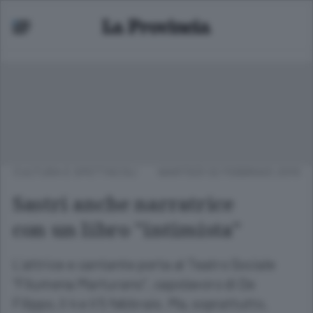
CULTURA E SPETTACOLI
MARTEDÌ 02 FEBBRAIO 2010
Sastri anche narratrice
con un libro "intimista"
L'attrice e cantante porta al Teatro Sociale
"Filumena Marturano", capolavoro di De
Filippo, il 4 e il 5 febbraio. Ma, soprattutto,