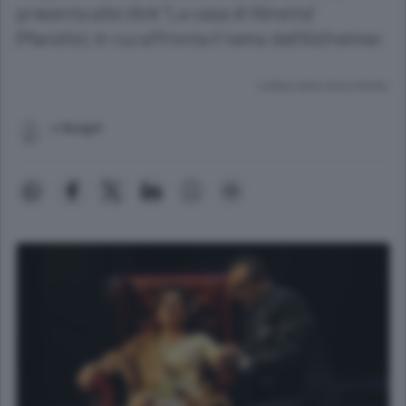
presenta alla Ubik "La casa di Ninetta"
(Marsilio), in cui affronta il tema dell'Alzheimer.
Lettura meno di un minuto.
v.fisogni