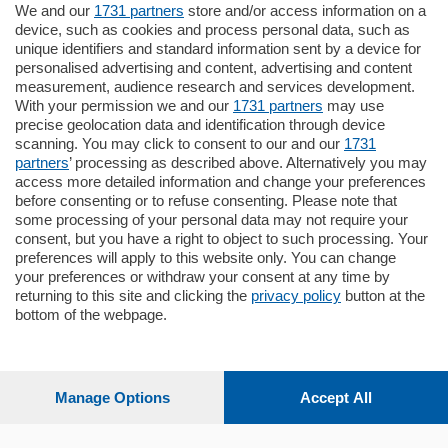
We and our
1731 partners
store and/or access information on a
185.000
€
device, such as cookies and process personal data, such as
unique identifiers and standard information sent by a device for
Cernobbio - Como
personalised advertising and content, advertising and content
Appartamento
measurement, audience research and services development.
Situato nella tranquilla frazione di Piazza
With your permission we and our
1731 partners
may use
Santo Stefano, in un contesto riservato e a
precise geolocation data and identification through device
pochi minuti …
scanning. You may click to consent to our and our
1731
partners
’ processing as described above. Alternatively you may
mq.
80
access more detailed information and change your preferences
before consenting or to refuse consenting. Please note that
some processing of your personal data may not require your
consent, but you have a right to object to such processing. Your
preferences will apply to this website only. You can change
your preferences or withdraw your consent at any time by
returning to this site and clicking the
privacy policy
button at the
bottom of the webpage.
Sezioni
Settimanali
Manage Options
Accept All
Territorio