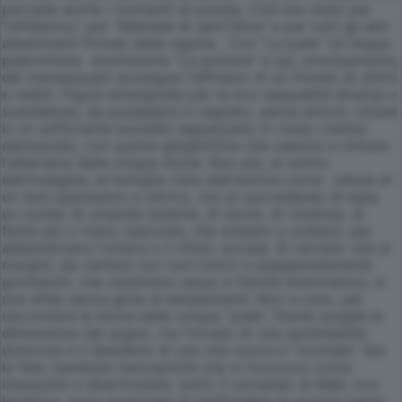
pervade anche i momenti di poesia. Così era stato per
"mPalermu", per "Mishelle di sant'Oliva" e per tutti gli altri
allestimenti firmati dalla regista. Con "Le pulle" (in lingua
palermitana strettissima "Le puttane" e qui, precisamente,
dei transessuali) prosegue l'affresco di un mondo di ultimi
e reietti. Figure emarginate per la loro sessualità diversa e
scandalosa, da possedere in segreto, senza amore, chiuse
in un soffocante bordello tappezzato in rosso cremisi
damascato, con quinte-ghigliottina che cadono a ritmare
l'alternarsi delle cinque storie. Non più, al centro
dell'indagine, la famiglia vista dall'autrice come cellula di
un Sud oppressivo e retrivo, ma un succedaneo di essa,
un nucleo di umanità dolente, di storie, di violenza, di
ferite più o meno nascoste, che anelano a svelarsi, per
abbandonare l'ombra e il rifiuto sociale. Si narrano vite ai
margini, da cantare con toni onirici e esasperatamente
grotteschi, che ostentano sesso e fisicità drammatica, in
una sfida senza gioia ai benpensanti. Non a caso, per
raccontare la storia delle cinque “pulle”, Dante sceglie la
dimensione del sogno, tra l'incubo di una quotidianità
dolorosa e il desiderio di una vita nuova e “normale”. Qui
le fate, bambole meccaniche che si muovono come
impazzite e disarticolate, sotto il comando di Mab, loro
levatrice, sono incaricate di trasfondere la propria parte