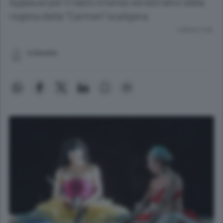
Applausi per il testo intenso ed estremo della
regista della "Carmen" scaligera
Lettura 2 min.
b.faverio