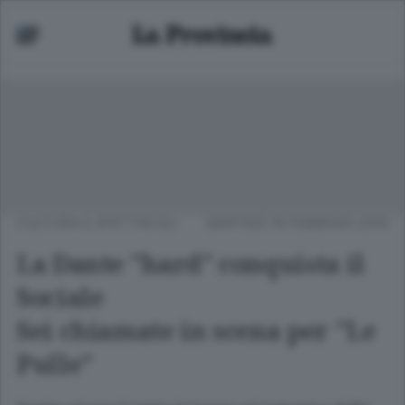
CULTURA E SPETTACOLI
MARTEDÌ 16 FEBBRAIO 2010
La Dante "hard" conquista il
Sociale
Sei chiamate in scena per "Le
Pulle"