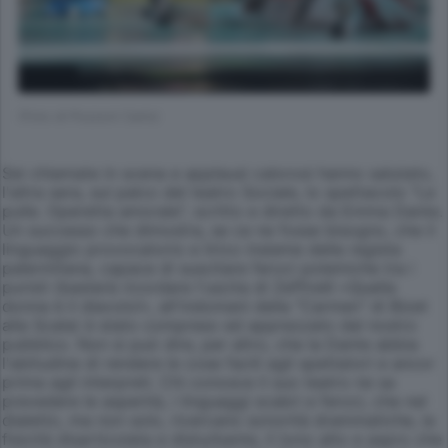
(Foto di Pozzoni Carlo)
Sei chiamate in scena e applausi calorosi hanno salutato,
l'altra sera, sul palco del teatro Sociale, lo spettacolo "Le
pulle. Operetta amorale", scritto e diretto da Emma Dante.
Un successo che dimostra, se ce ne fosse bisogno, che il
linguaggio provocatorio e lirico insieme della regista
palermitana, capace di suscitare feroci polemiche tra i
puristi (basterà ricordare l'uscita di Zeffirelli «Quella
donna è il diavolo!», all'indomani della "Carmen" di Bizet
alla Scala) è stato compreso ed apprezzato dal nostro
pubblico. Non si può dire, per altro, che la Dante abbia
l'abitudine di rendere le cose facili agli spettatori e ancor
prima agli interpreti. Chi conosce il suo teatro ne sa
prevedere le asperità, i linguaggi scabri e feroci, che nel
dialetto, ma non solo, ricercano sonorità drammatiche, la
fisicità disarticolata e disturbante, il tono alto e aspro che