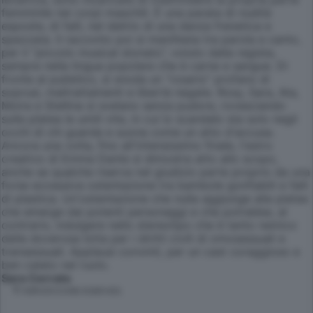
femminile nei corpi maschili. È una parata di nudità
esposte, di falli, nel delirio di una danza frenetica e
spezzata. Il racconto poi si manifesta tra parola e canto,
per il “piccolo musical stonato”, voluto dalla regista,
sempre nella lingua popolare che è carne e sangue. Di
fronte al pubblico, si snoda un “rosario” profano di
soprusi, maltrattamenti e libertà negate. Rosy, Sara, Ata,
Moira e Stellina si svelano senza pudore, rovesciando
sulla platea le umili vite, in cui lo scandalo sta solo negli
occhi di chi guarda e suona come un atto d'accusa.
Ancora una volta, fino all'intensissimo finale, l'estro
creativo di Emma Dante si dimostra atto allo scopo,
anche se qualche riserva nel giudizio parte proprio da una
forse eccessiva ostentazione tra bambole gonfiabili e falli
di plastica. Un'ostentazione che nulla aggiunge alla pietas
che emerge dai potenti personaggi e che potrebbe, al
contrario, indulgere nello stereotipo che è tanto nemico
della doverosa lotta per i diritti civili di omosessuali e
transessuali. Applausi convinti, per un cast coraggioso e
ben calato nel ruolo.
Sara Cerrato
© RIPRODUZIONE RISERVATA