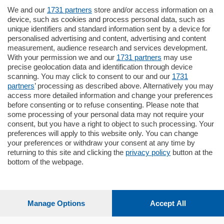
Settimanali
We and our
1731 partners
store and/or access information on a
device, such as cookies and process personal data, such as
unique identifiers and standard information sent by a device for
Territorio
personalised advertising and content, advertising and content
measurement, audience research and services development.
With your permission we and our
1731 partners
may use
Sport
precise geolocation data and identification through device
scanning. You may click to consent to our and our
1731
partners
’ processing as described above. Alternatively you may
Chi Siamo
access more detailed information and change your preferences
before consenting or to refuse consenting. Please note that
some processing of your personal data may not require your
Servizi
consent, but you have a right to object to such processing. Your
preferences will apply to this website only. You can change
your preferences or withdraw your consent at any time by
returning to this site and clicking the
privacy policy
button at the
bottom of the webpage.
© COPYRIGHT 2026 - La Provincia di Como S.r.l. P. IVA
04178040137 via Giovanni de Simoni 6 – 22100 - E' vietata
la riproduzione anche parziale
Manage Options
Accept All
Iscritta al Registro Imprese di Como al n. 425567 Capitale
Sociale Euro 1.050.000 i.v.