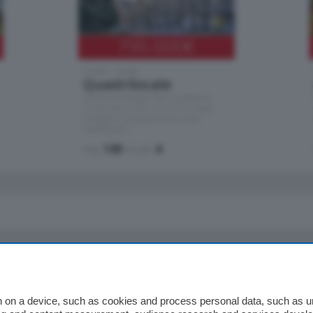
795.000
€
Como - Como
Quadrilocale
Zona Como Borghi. Nel complesso di
nuova costruzione "JIULIUS" in Classe
Energetica A2 proponiamo ampio
Quadrilocale …
mq.
145
locali:
4
io
Chi Siamo
Redazione
 on a device, such as cookies and process personal data, such as uni