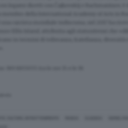
 con legami diretti con Čajkovskij e Rachmaninov, è
 membro della International Academy of Arts in Ru
i una carriera mondiale indiscussa, nel 2017 ha ricev
ore Ellis Island, attribuita agli statunitensi che «d
cano in termini di tolleranza, fratellanza, diversità 
».
no 389 8855055 tra le ore 15 e le 19.
SERVATA
TE, CULTURA, INTRATTENIMENTO
MUSICA
CLASSICA
SERGEJ R
ESTE