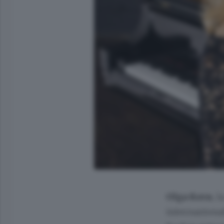
Olga Kern
, 
internazionali