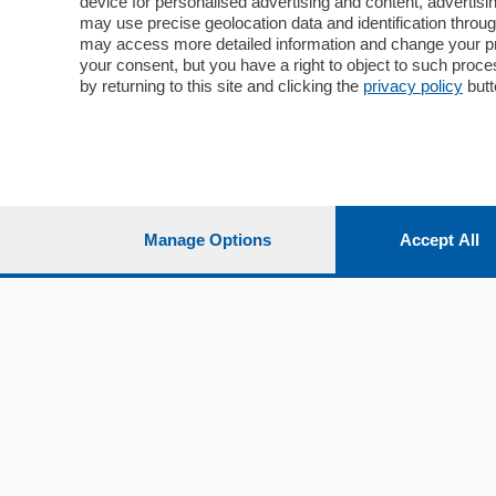
device for personalised advertising and content, advert
Economia
Cintura
may use precise geolocation data and identification throu
Cultura e Spettacoli
Lago e val
may access more detailed information and change your pre
Sport
Cantù e M
your consent, but you have a right to object to such proc
Editoriali
Erba
by returning to this site and clicking the
privacy policy
butt
Podcast
Olgiate e 
Quatar Pass
Media Inglese
Sport
Storie nella Breva
Dirette C
Focus
Classifica
Manage Options
Accept All
Up
Notizie C
Dossier
Classifica
Classifica
Settimanali
Classifich
L'Ordine
Imprese & Lavoro
Diogene
Salute & Benessere
Frontiera