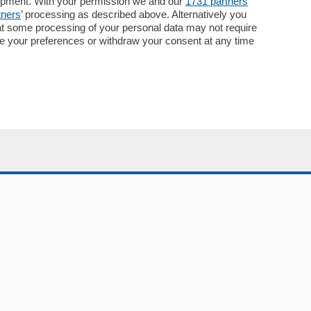
lopment. With your permission we and our
1731 partners
Pubblicità
tners
’ processing as described above. Alternatively you
Concorsi
at some processing of your personal data may not require
Abbonamenti
nge your preferences or withdraw your consent at any time
Più letti
Le aziende comunicano
Speciali
Cinema
ChiCercaCasa
Archivio
Meteo
Skill Alexa
Elezioni 2024