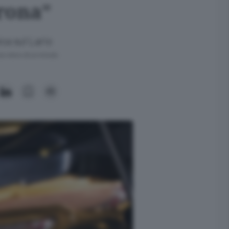
orona”
ca sul Lario
ra meno di un minuto.