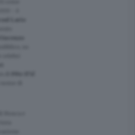
001 come
2000 - è
sul Lario
mento
 Vincenzo
pubblico, su
 celebri
rt
on di
Pëtr Il’ič
 nome di
di Mosca e
ciuta
razione.