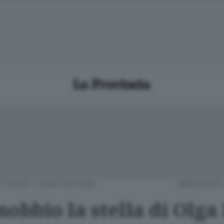
TTACOLI
/
COMO CINTURA
MERCOLEDÌ 
obbio la stella di Olga