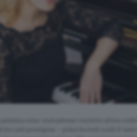
la pianista russo-statunitense vincitrice di ben undi
 fra i più prestigiosi – primi fra tutti a soli 17 anni 