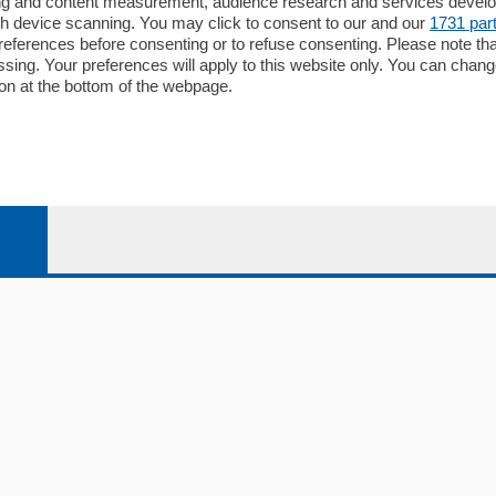
ising and content measurement, audience research and services deve
Editore
gh device scanning. You may click to consent to our and our
1731 par
li
Contatti
ferences before consenting or to refuse consenting. Please note th
ariano
Privacy e Policy
essing. Your preferences will apply to this website only. You can cha
on at the bottom of the webpage.
bassa
alcio Como
 Serie B
alcio Como
 Serie A
 Serie A Femminile
e