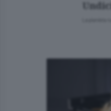
Undic
La pianista r