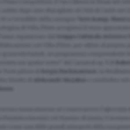
Piano Competition, il Van Cliburn in Texas nel 2
subito dopo aver sbaragliato al Città di Cantù nel 
1.30 a Cernobbio della rassegna
“Arte &amp; Musica 
la Regina di Villa d’Este accoglierà il terzo appunta
l’anno organizzato dal
Gruppo Culturale Artistico
ollaborazione con Villa d’Este, per offrire al proprio 
e grancoda Fazioli, un programma comprendente le
onnes sur quatre notes” del Carnaval op. 9 di
Robe
le Trois pièces di
Sergej Rachmaninov
, la Meditati
 due Etudes di
Aleksandr Skrjabin
e concludere nel
shwin
.
resciuta musicalmente al Conservatorio Čajkovskij 
 Pianistica Incontri col Maestro di Imola, è riconos
te come una delle grandi interpreti della sua gene