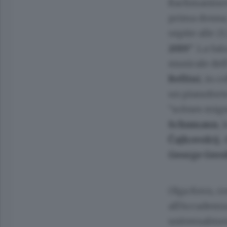
Rachmaninov 
prima donna, 
ospite alle 2
2019
”. La Sa
musicale del
Bellini
, in c
un pianofort
“scènes mign
Schumann
, 
Čajkovskij
,
George Ger
Olga Kern, c
all’Accademia
universalmen