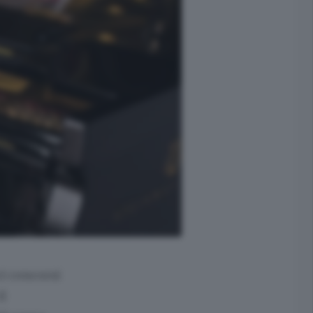
ci concorsi
il