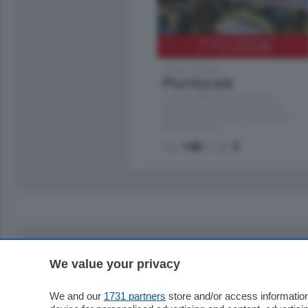
770.000
€
Como - Como
Plurilocale
in zona residenziale e tranquilla,
proponiamo prestigioso e luminoso
appartamento all'ultimo piano di uno
stabile signorile …
mq.
140
locali:
5
We value your privacy
Sezioni
Territor
Cronaca
Como
We and our
1731 partners
store and/or access information