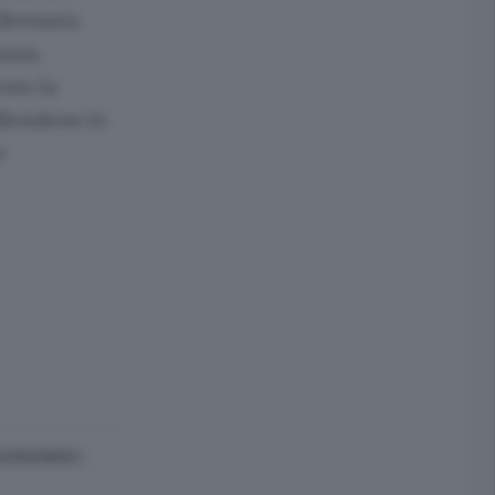
 divenuta
ssia.
uto la
iffondono lo
e
ACHMANINOV