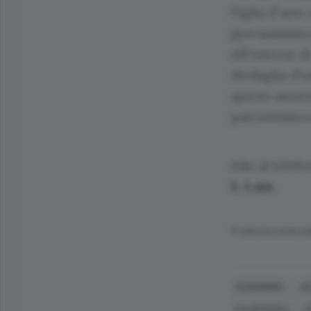
Figlia d’arte
giovanissima
All’interno d
Medaglia d’on
spirito ameri
patriottismo
Info al telefo
S. Lam.
© RIPRODUZIONE RI
CERNOBBIO
AR
CAJKOVSKIJ