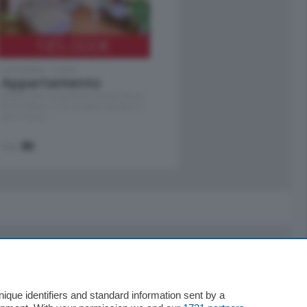
185.000
€
Cernobbio - Como
Appartamento
Situato nella tranquilla frazione di Piazza
Santo Stefano, in un contesto riservato e a
pochi minuti …
mq.
80
Servizi
Necrologie
que identifiers and standard information sent by a