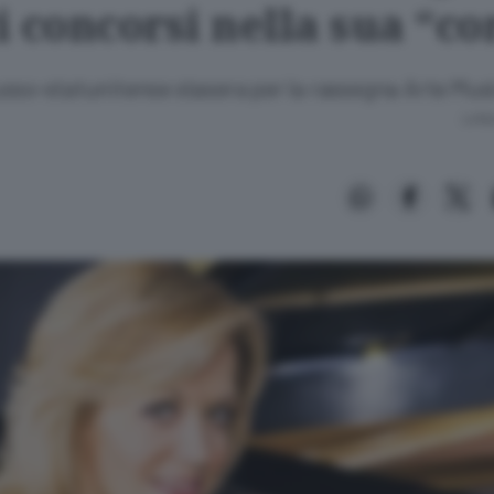
i concorsi nella sua “c
usso-statunitense stasera per la rassegna Arte Musi
Lettu