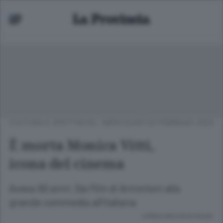
CULTURA E SPETTACOLI
MERCOLEDÌ 02 FEBBRAIO 2022
È morta Monica Vitti,
icona del cinema
Aveva 90 anni. Dai film di Antonioni alla
grande commedia all’italiana
Lettura meno di un minuto.