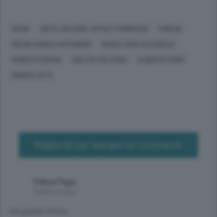
ROMA
ARTE, CULTURA, INTRATTENIMENTO
CINEMA
MICHELANGELO ANTONIONI
MARIA LUISA CECIARELLI
ROBERTO RUSSO
WALTER VELTRONI
ALBERTO SORDI
MONICA VITTI
Registrati per lasciare un commento
Felice Pago
4 anni, 6 mesi
Una grande Attrice...