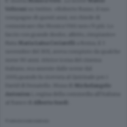
E’ morta
Monica Vitti
. Lo scrive
Walter
Veltroni
su twitter. «Roberto Russo, il suo
compagno di questi anni, mi chiede di
comunicare che Monica Vitti non c’è più. Lo
faccio con grande doolre, affetto, rimpianto»
Nata
Maria Luisa Ceciarelli
a Roma, il 3
novembre del 1931, aveva compiuto da qualche
mese 90 anni. Attrice icona del cinema
italiano, era assente dalle scene dal
2001,quando fu ricevuta al Quirinale per i
David di Donatello. Musa di
Michelangelo
Antonion
i, regina della commedia all’italiana
al fianco di
Alberto Sordi
.
© RIPRODUZIONE RISERVATA