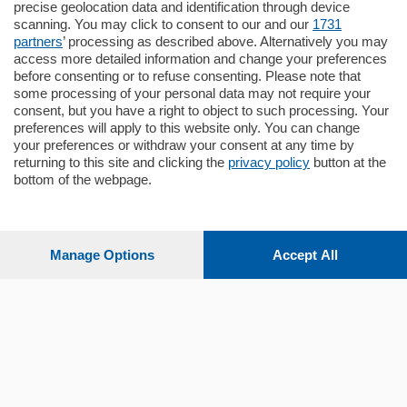
Santo Stefano, in un contesto riservato e a
precise geolocation data and identification through device
pochi minuti …
scanning. You may click to consent to our and our
1731
partners
’ processing as described above. Alternatively you may
mq.
80
access more detailed information and change your preferences
before consenting or to refuse consenting. Please note that
some processing of your personal data may not require your
consent, but you have a right to object to such processing. Your
preferences will apply to this website only. You can change
your preferences or withdraw your consent at any time by
returning to this site and clicking the
privacy policy
button at the
Sezioni
bottom of the webpage.
Settimanali
Manage Options
Accept All
Territorio
Sport
Chi Siamo