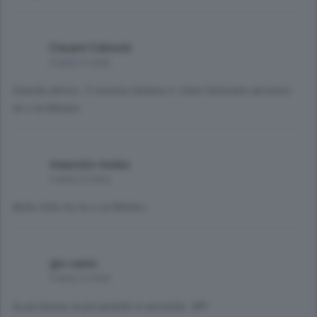
Cesare Calovini
4 anni, 6 mesi
Grande attrice. Il cinema italiano e' stato fortunato ad avere
lei e la Melato.
maurizio mulas
4 anni, 6 mesi
Bella lotta tra lei e la Melato...
gio vanni
4 anni, 6 mesi
la piú brava, la piú grande in assoluto. RIP