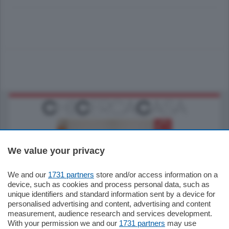
We value your privacy
We and our
1731 partners
store and/or access information on a
185.000
€
device, such as cookies and process personal data, such as
unique identifiers and standard information sent by a device for
Cernobbio - Como
personalised advertising and content, advertising and content
Appartamento
measurement, audience research and services development.
Situato nella tranquilla frazione di Piazza
With your permission we and our
1731 partners
may use