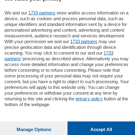
We and our
1733 partners
store and/or access information on a
795.000
€
device, such as cookies and process personal data, such as
unique identifiers and standard information sent by a device for
Como - Como
personalised advertising and content, advertising and content
Quadrilocale
measurement, audience research and services development.
Zona Como Borghi. Nel complesso di
With your permission we and our
1733 partners
may use
nuova costruzione "JIULIUS" in Classe
precise geolocation data and identification through device
Energetica A2 proponiamo ampio
scanning. You may click to consent to our and our
1733
Quadrilocale …
partners
’ processing as described above. Alternatively you may
mq.
145
locali:
4
access more detailed information and change your preferences
before consenting or to refuse consenting. Please note that
some processing of your personal data may not require your
consent, but you have a right to object to such processing. Your
preferences will apply to this website only. You can change
your preferences or withdraw your consent at any time by
returning to this site and clicking the
privacy policy
button at the
bottom of the webpage.
Sezioni
Settimanali
Manage Options
Accept All