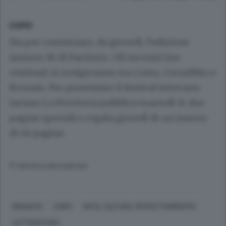
COMO
Sta per cominciare, da giovedì, l’edizione
numero 16 di Parolario. Gli incontri (un
centinai) si svolgeranno tra Como, Cernobbio e
Brunate. Per presentare il festival letterario
lariano La Provincia pubblica martedì 14 due
pagine speciali e regala giovedì 16 un inserto
di 48 pagine.
© RIPRODUZIONE RISERVATA
BRUNATE
COMO
ARTE, CULTURA, INTRATTENIMENTO
LETTERATURA