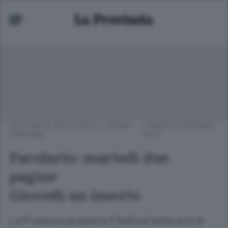
CULTURA E SPETTACOLI
/
COMO
LUNEDÌ 13 GIUGNO
CINTURA
2016
Parolario: martedì due
pagine
Giovedì un inserto
La Provincia presenta il festival letterario di