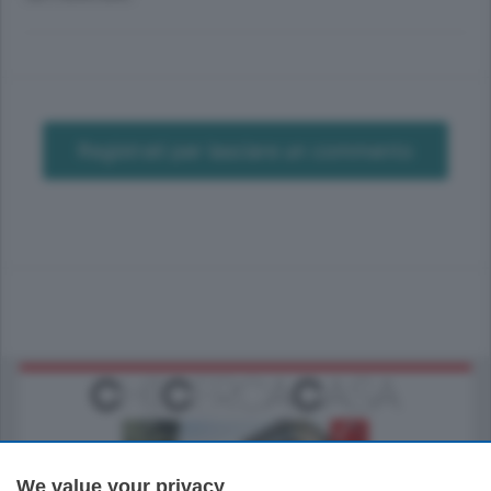
Registrati per lasciare un commento
We value your privacy