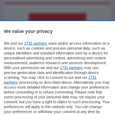
We value your privacy
We and our
1731 partners
store and/or access information on a
185.000
€
device, such as cookies and process personal data, such as
unique identifiers and standard information sent by a device for
Cernobbio - Como
personalised advertising and content, advertising and content
Appartamento
measurement, audience research and services development.
Situato nella tranquilla frazione di Piazza
With your permission we and our
1731 partners
may use
Santo Stefano, in un contesto riservato e a
precise geolocation data and identification through device
pochi minuti …
scanning. You may click to consent to our and our
1731
partners
’ processing as described above. Alternatively you may
mq.
80
access more detailed information and change your preferences
before consenting or to refuse consenting. Please note that
some processing of your personal data may not require your
consent, but you have a right to object to such processing. Your
preferences will apply to this website only. You can change
your preferences or withdraw your consent at any time by