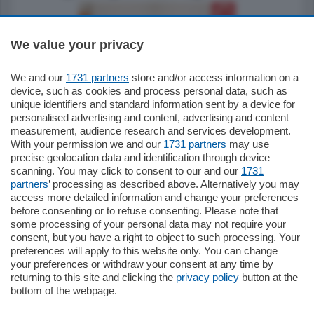
We value your privacy
We and our
1731 partners
store and/or access information on a
185.000
€
device, such as cookies and process personal data, such as
unique identifiers and standard information sent by a device for
Cernobbio - Como
personalised advertising and content, advertising and content
Appartamento
measurement, audience research and services development.
Situato nella tranquilla frazione di Piazza
With your permission we and our
1731 partners
may use
Santo Stefano, in un contesto riservato e a
precise geolocation data and identification through device
pochi minuti …
scanning. You may click to consent to our and our
1731
partners
’ processing as described above. Alternatively you may
mq.
80
access more detailed information and change your preferences
before consenting or to refuse consenting. Please note that
some processing of your personal data may not require your
consent, but you have a right to object to such processing. Your
preferences will apply to this website only. You can change
your preferences or withdraw your consent at any time by
returning to this site and clicking the
privacy policy
button at the
bottom of the webpage.
Sezioni