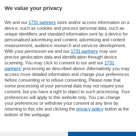
We value your privacy
We and our
1731 partners
store and/or access information on a
770.000
€
device, such as cookies and process personal data, such as
unique identifiers and standard information sent by a device for
Como - Como
personalised advertising and content, advertising and content
Plurilocale
measurement, audience research and services development.
in zona residenziale e tranquilla,
With your permission we and our
1731 partners
may use
proponiamo prestigioso e luminoso
precise geolocation data and identification through device
appartamento all'ultimo piano di uno
scanning. You may click to consent to our and our
1731
stabile signorile …
partners
’ processing as described above. Alternatively you may
mq.
140
locali:
5
access more detailed information and change your preferences
before consenting or to refuse consenting. Please note that
some processing of your personal data may not require your
consent, but you have a right to object to such processing. Your
preferences will apply to this website only. You can change
your preferences or withdraw your consent at any time by
returning to this site and clicking the
privacy policy
button at the
bottom of the webpage.
Sezioni
Settimanali