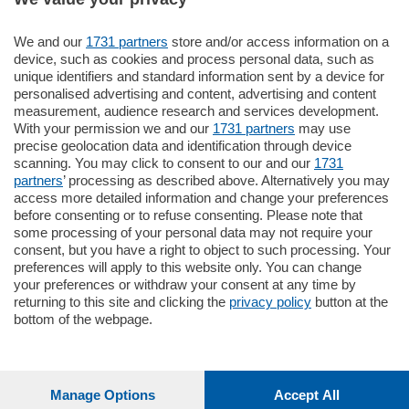
We and our
1731 partners
store and/or access information on a
770.000
€
device, such as cookies and process personal data, such as
unique identifiers and standard information sent by a device for
Como - Como
personalised advertising and content, advertising and content
Plurilocale
measurement, audience research and services development.
in zona residenziale e tranquilla,
With your permission we and our
1731 partners
may use
proponiamo prestigioso e luminoso
precise geolocation data and identification through device
appartamento all'ultimo piano di uno
scanning. You may click to consent to our and our
1731
stabile signorile …
partners
’ processing as described above. Alternatively you may
mq.
140
locali:
5
access more detailed information and change your preferences
before consenting or to refuse consenting. Please note that
some processing of your personal data may not require your
consent, but you have a right to object to such processing. Your
preferences will apply to this website only. You can change
your preferences or withdraw your consent at any time by
returning to this site and clicking the
privacy policy
button at the
bottom of the webpage.
Sezioni
Settimanali
Manage Options
Accept All