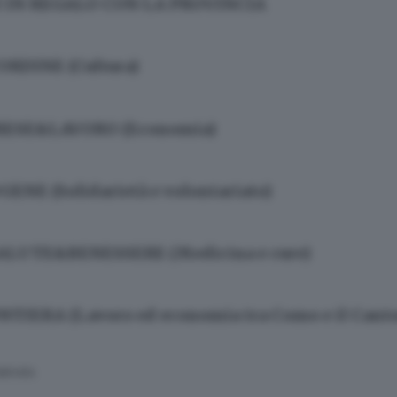
I IN REGALO CON LA PROVINCIA
ORDINE (Cultura)
RESE&LAVORO (Economia)
ENE (Solidarietà e volontariato)
SALUTE&BENESSERE (Medicina e cure)
NTIERA (Lavoro ed economia tra Como e il Canto
SERVATA