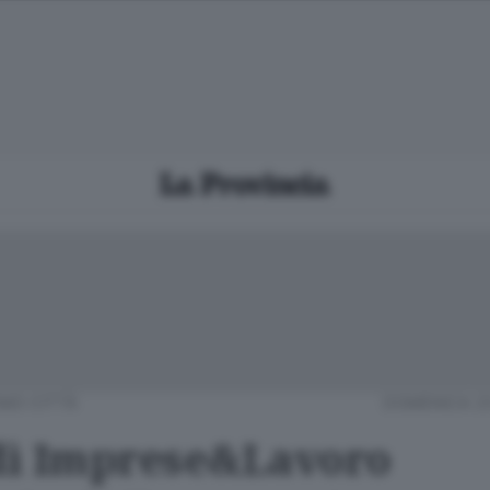
MO CITTÀ
DOMENICA 2
ì Imprese&Lavoro