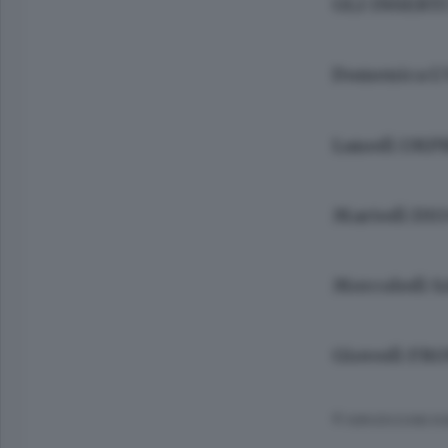
GLI INSERT
Domenica L’
Lunedì IMP
Martedì DIOG
Mercoledì 
Giovedì FRO
© RIPRODUZIONE RI