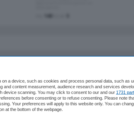
appartamento all'ultimo piano di uno
stabile signorile …
mq.
140
locali:
5
io
Chi Siamo
Redazione
 on a device, such as cookies and process personal data, such as uni
ising and content measurement, audience research and services deve
Editore
gh device scanning. You may click to consent to our and our
1731 par
li
Contatti
ferences before consenting or to refuse consenting. Please note th
ariano
Privacy e Policy
essing. Your preferences will apply to this website only. You can cha
on at the bottom of the webpage.
bassa