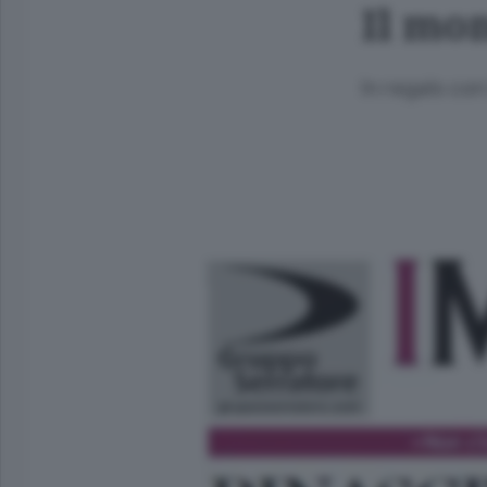
Il mo
In regalo con