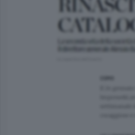
La copertina dell'inserto
COMO
Il 24 gennaio
Imprese&Lavor
settimanale d
coraggiose e 