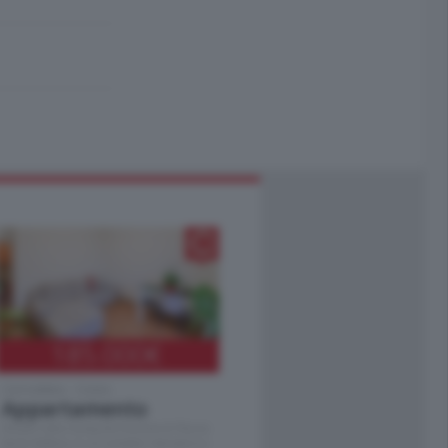
185.000
€
Cernobbio - Como
Appartamento
Situato nella tranquilla frazione di Piazza
Santo Stefano, in un contesto riservato e a