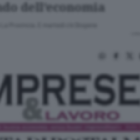
ndo dell’economia
 La Provincia. E martedì c’è Diogene
Lettu