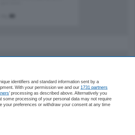
pochi minuti …
mq.
80
Servizi
Necrologie
que identifiers and standard information sent by a
lopment. With your permission we and our
1731 partners
Pubblicità
tners
’ processing as described above. Alternatively you
Concorsi
at some processing of your personal data may not require
Abbonamenti
nge your preferences or withdraw your consent at any time
Più letti
Le aziende comunicano
Speciali
Cinema