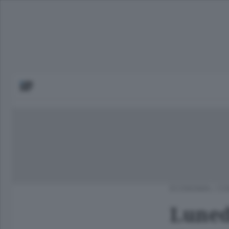
ECONOMIA
/
CO
Luned