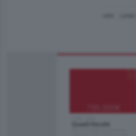
COMO
LAVORO
795.000
€
Como - Como
Quadrilocale
Zona Como Borghi. Nel complesso di
nuova costruzione "JIULIUS" in Classe