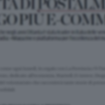
 come ogni lunedì, In regalo con La Provincia c’è l’i
o, dedicato all’economia. Martedì 25 invece, Dioge
el volontariato che racconterà tante storie di pers
solidali.