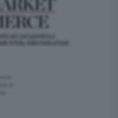
nserto
ne, il
one