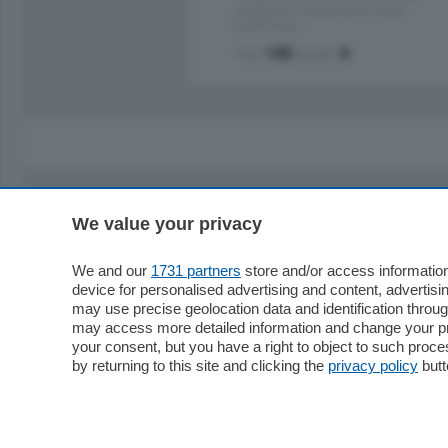
Energetica A2 proponiamo ampio
Quadrilocale …
mq.
145
locali:
4
We value your privacy
Sezioni
Territor
Cronaca
Como
We and our
1731 partners
store and/or access information
device for personalised advertising and content, advert
Economia
Cintura
may use precise geolocation data and identification throu
Cultura e Spettacoli
Lago e val
may access more detailed information and change your pre
Sport
Cantù e M
your consent, but you have a right to object to such proc
Editoriali
Erba
by returning to this site and clicking the
privacy policy
butt
Podcast
Olgiate e 
Quatar Pass
Media Inglese
Sport