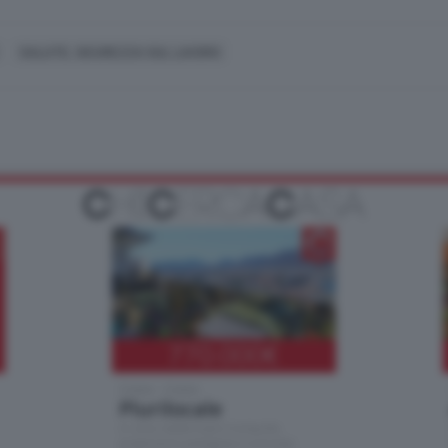
SALUTE, SICUREZZA SUL LAVORO
770.000
€
Como - Como
Plurilocale
in zona residenziale e tranquilla,
proponiamo prestigioso e luminoso