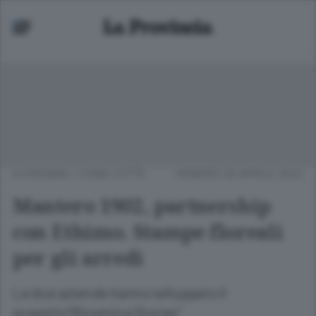
ECONOMIA
/
COMO CITTÀ
VENERDÌ 28 APRILE 2023
Mantero 1902, partnership
con Ethimo. Stampe floreali
per gli arredi
Le due aziende hanno sviluppato il
progetto“Blooming Stories”