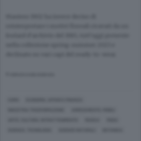
Mantero 1902 ha invece deciso di
reinterpretare i motivi floreali ricavati da un
foulard d’archivio del 1985, tutt’oggi presente
nella collezione spring-summer 2023 e
declinato su vari capi del ready-to-wear.
© RIPRODUZIONE RISERVATA
COMO
ECONOMIA, AFFARI E FINANZA
INDUSTRIA TRASFORMAZIONE
ARREDAMENTO, MOBILI
ARTE, CULTURA, INTRATTENIMENTO
MUSICA
MODA
SCIENZA, TECNOLOGIA
SCIENZE NATURALI
BOTANICA