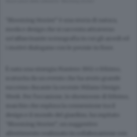
Alcuni pezzi della collezione “Blooming stories”
“Blooming Stories” è una storia di natura,
moda e design che si racconta attraverso
un’affascinante scenografia in cui gli arredi ed
i motivi dialogano con le peonie in fiore.
È nata una sinergia Mantero 1902 e Ethimo,
scaturita da un evento che ha avuto grande
successo durante la recente Milano Design
Week. Per l’occasione, lo showroom di Ethimo,
marchio che esplora la connessione tra il
design e il mondo del giardino, ha ospitato
“Blooming Stories”, un suggestivo
allestimento realizzato in collaborazione con