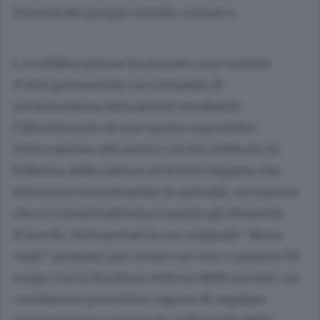
il brand del gruppo tessile comasco.
La collaborazione ha portato una ventata
d’aria primaverile raccontando di
un’armoniosa interazione mediante
l’allestimento di uno spazio espositivo.
Un’occasione attraverso cui ha celebrato la
bellezza della natura ed il forte legame che
intercorre tra entrambe le aziende, un’unione
che si è materializzata tramite gli elementi
d’arredo, interpretati in un originale “dress
code”, pensato per creare un vero e proprio fil
rouge con la fioritura esterna delle peonie, un
continuum percettivo capace di regalare