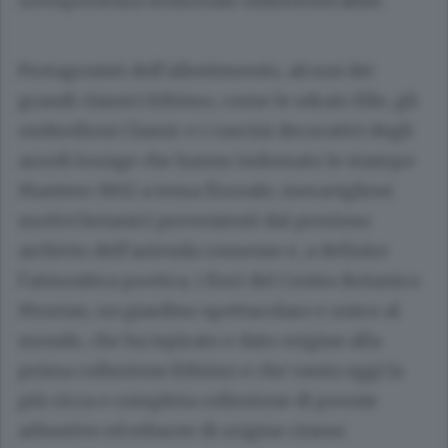
un’esperienza sensoriale indimenticabile.
Protagonisti dell’allestimento, alcuni dei
grandi classici Ethimo, come le sdraio Elle, gli
ombrelloni Classic e i cuscini decorativi degli
arredi lounge che hanno indossato le stampe
Mantero 1902 a tema floreale; meravigliosi
motivi botanici provenienti dal prezioso
archivio dell’azienda comense e, a definire
l’atmosfera poetica, i fiori del Centro Botanico
Moutan, un giardino spettacolare e unico al
mondo, che ha ispirato e dato origine alla
prima collezione Ethimo e che vanta oggi la
più ricca e completa collezione di peonie
arbustive ed erbacee di origine cinese.