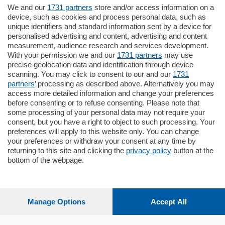
We and our
1731 partners
store and/or access information on a
770.000
€
device, such as cookies and process personal data, such as
unique identifiers and standard information sent by a device for
Como - Como
personalised advertising and content, advertising and content
Plurilocale
measurement, audience research and services development.
in zona residenziale e tranquilla,
With your permission we and our
1731 partners
may use
proponiamo prestigioso e luminoso
precise geolocation data and identification through device
appartamento all'ultimo piano di uno
scanning. You may click to consent to our and our
1731
stabile signorile …
partners
’ processing as described above. Alternatively you may
mq.
140
locali:
5
access more detailed information and change your preferences
before consenting or to refuse consenting. Please note that
some processing of your personal data may not require your
consent, but you have a right to object to such processing. Your
preferences will apply to this website only. You can change
your preferences or withdraw your consent at any time by
returning to this site and clicking the
privacy policy
button at the
bottom of the webpage.
Sezioni
Settimanali
Manage Options
Accept All
Territorio