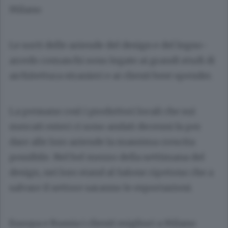
Milano
Le sorti delle aziende del design e del legno-
arredo comaschi sono legate ai grandi studi di
architettura stranieri e ai clienti best spender.
La pensano così i produttori locali che sui
mercati esteri ci sono andati decenni fa per
dare alle loro aziende la massima crescita
possibile. Nel bel mezzo della settimana del
design, nei loro stand al Salone ripetono che a
salvare il settore saranno le esportazioni.
Europa e Russia i clienti migliori a Milano