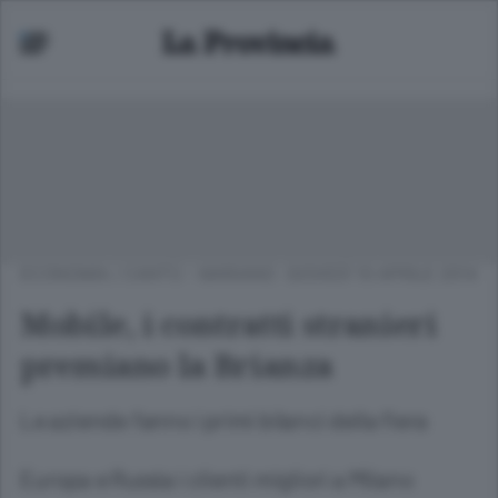
ECONOMIA
/
CANTÙ - MARIANO
GIOVEDÌ 10 APRILE 2014
Mobile, i contratti stranieri
premiano la Brianza
Le aziende fanno i primi bilanci della fiera
Europa e Russia i clienti migliori a Milano