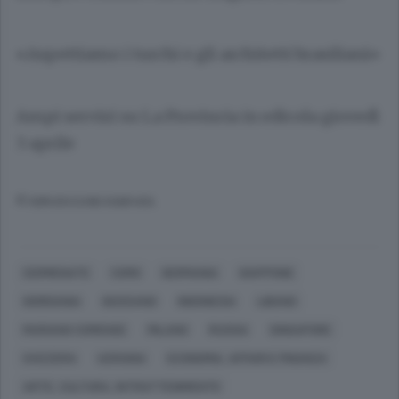
«Aspettiamo i turchi e gli architetti brasiliani»
Ampi servizi su La Provincia in edicola giovedì
3 aprile
© RIPRODUZIONE RISERVATA
CERMENATE
COMO
GERMANIA
GIAPPONE
GIORDANIA
GIUSSANO
INDONESIA
LIBANO
MARIANO COMENSE
MILANO
RUSSIA
SINGAPORE
SVIZZERA
UCRAINA
ECONOMIA, AFFARI E FINANZA
ARTE, CULTURA, INTRATTENIMENTO