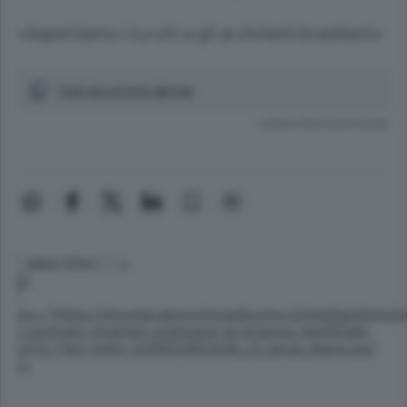
«Aspettiamo i turchi e gli architetti brasiliani»
Vedi documenti allegati
Lettura meno di un minuto.
" data-title="
" >
"
src="https://storage.laprovinciadicomo.it/media/photo
i-contratti-stranieri-premiano-la-brianza_14e083a6-
c013-11e3-bd0c-0390f2963438_v3_large_libera.jpg"
/>