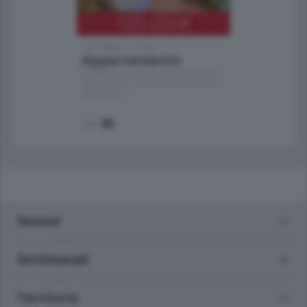
185.000
€
Cernobbio - Como
Appartamento
Situato nella tranquilla frazione di Piazza
Santo Stefano, in un contesto riservato e a
pochi minuti …
mq.
80
Sezioni
Settimanali
Territorio