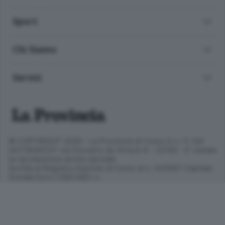
Sport
Chi Siamo
Servizi
© COPYRIGHT 2026 - La Provincia di Como S.r.l. P. IVA
04178040137 via Giovanni de Simoni 6 – 22100 - E' vietata
la riproduzione anche parziale
Iscritta al Registro Imprese di Como al n. 425567 Capitale
Sociale Euro 1.050.000 i.v.