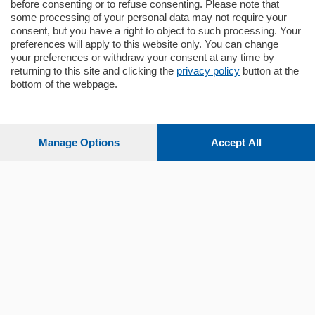
before consenting or to refuse consenting. Please note that
some processing of your personal data may not require your
consent, but you have a right to object to such processing. Your
preferences will apply to this website only. You can change
your preferences or withdraw your consent at any time by
returning to this site and clicking the
privacy policy
button at the
Sezioni
bottom of the webpage.
Settimanali
Manage Options
Accept All
Territorio
Sport
Chi Siamo
Servizi