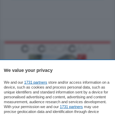
We value your privacy
We and our
1731 partners
store and/or access information on a
795.000
€
device, such as cookies and process personal data, such as
unique identifiers and standard information sent by a device for
Como - Como
personalised advertising and content, advertising and content
Quadrilocale
measurement, audience research and services development.
Zona Como Borghi. Nel complesso di
With your permission we and our
1731 partners
may use
nuova costruzione "JIULIUS" in Classe
precise geolocation data and identification through device
Energetica A2 proponiamo ampio