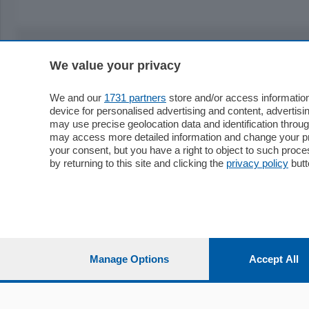
We value your privacy
Sezioni
Territor
Cronaca
Como
We and our
1731 partners
store and/or access information
device for personalised advertising and content, advert
Economia
Cintura
may use precise geolocation data and identification throu
Cultura e Spettacoli
Lago e val
may access more detailed information and change your pre
Sport
Cantù e M
your consent, but you have a right to object to such proc
Editoriali
Erba
by returning to this site and clicking the
privacy policy
butt
Podcast
Olgiate e 
Quatar Pass
Media Inglese
Sport
Storie nella Breva
Dirette C
Focus
Classifica
Manage Options
Accept All
Up
Notizie C
Dossier
Classifica
Classifica