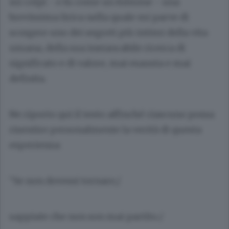
mi colpì - e fu come un fulmine - una
brevissima lirica nella quale mi parve di
scorgere uno dei segreti più intimi della vita
umana, della sua instancabile ricerca di
significato e di valore, mai esausta e mai
definita.
Ne riporto qui il testo affinché ciascuno possa
risentire personalmente la verità di questa
esperienza:
“Se non dovessi tornare,/
sappiate che non son mai partito./