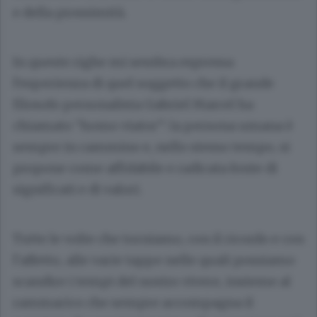
e della prossimità.
In queste righe mi sembra espressa
l’esperienza di quel soggetto che il grande
filosofo personalista Gabriel Marcel ha
chiamato “homo viator”: la persona umana è
sempre in cammino e, nello stesso tempo, si
propone come affidabile e radicata fonte di
significati e di valori.
Tutte le volte che torniamo, con il ricordo e con
l’affetto, alle varie tappe nelle quali possiamo
scandire i tempi del nostro vivere, insieme al
rammarico che sempre accompagna il