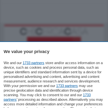
We value your privacy
We and our
1733 partners
store and/or access information on a
185.000
€
device, such as cookies and process personal data, such as
unique identifiers and standard information sent by a device for
Cernobbio - Como
personalised advertising and content, advertising and content
Appartamento
measurement, audience research and services development.
Situato nella tranquilla frazione di Piazza
With your permission we and our
1733 partners
may use
Santo Stefano, in un contesto riservato e a
precise geolocation data and identification through device
pochi minuti …
scanning. You may click to consent to our and our
1733
partners
’ processing as described above. Alternatively you may
mq.
80
access more detailed information and change your preferences