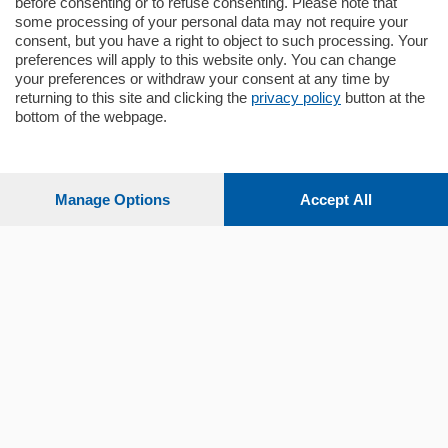
before consenting or to refuse consenting. Please note that
some processing of your personal data may not require your
consent, but you have a right to object to such processing. Your
preferences will apply to this website only. You can change
your preferences or withdraw your consent at any time by
returning to this site and clicking the
privacy policy
button at the
bottom of the webpage.
Sezioni
Settimanali
Manage Options
Accept All
Territorio
Sport
Chi Siamo
Servizi