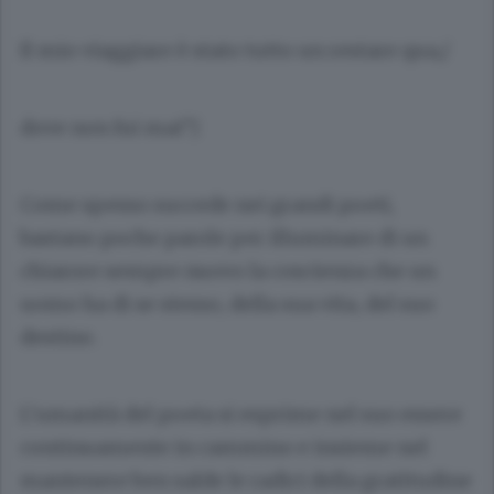
Il mio viaggiare è stato tutto un restare qua,/
dove non fui mai”/.
Come spesso succede nei grandi poeti,
bastano poche parole per illuminare di un
chiarore sempre nuovo la coscienza che un
uomo ha di se stesso, della sua vita, del suo
destino.
L’umanità del poeta si esprime nel suo essere
continuamente in cammino e insieme nel
mantenere ben salde le radici della gratitudine