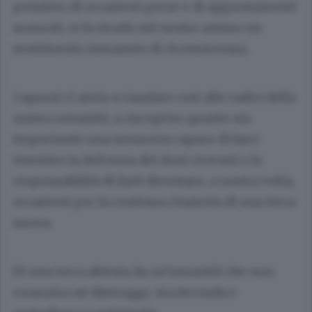
pensiero di occasioni perse e di appuntamenti
mancati, si fa strada nel nostro animo un
sentimento inesausto di riconoscenza.
Caproni ci aiuta a riandare così alle radici della
nostra umanità, a riscoprire quanto sia
importante una memoria capace di farci
risentire la dolcezza dei doni ricevuti e la
responsabilità di farli diventare, a nostra volta,
occasioni per la continua rinascita di una terra
nuova.
Di una terra abitata da un’umanità che non
consuma né distrugge, ma feconda e