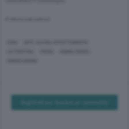
custodisce e contempla.
© RIPRODUZIONE RISERVATA
COMO
ARTE, CULTURA, INTRATTENIMENTO
LETTERATURA
POESIA
GABRIEL MARCEL
GIORGIO CAPRONI
Registrati per lasciare un commento