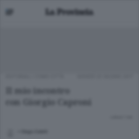
EDITORIALI
/
COMO CITTÀ
GIOVEDÌ 22 GIUGNO 2017
Il mio incontro
con Giorgio Caproni
Lettura 1 min.
+ Diego Coletti