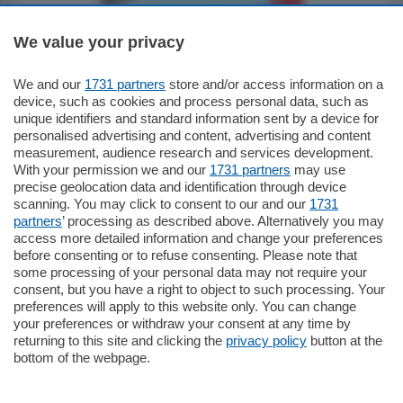
We value your privacy
We and our
1731 partners
store and/or access information on a
770.000
€
device, such as cookies and process personal data, such as
unique identifiers and standard information sent by a device for
Como - Como
personalised advertising and content, advertising and content
Plurilocale
measurement, audience research and services development.
in zona residenziale e tranquilla,
With your permission we and our
1731 partners
may use
proponiamo prestigioso e luminoso
precise geolocation data and identification through device
appartamento all'ultimo piano di uno
scanning. You may click to consent to our and our
1731
stabile signorile …
partners
’ processing as described above. Alternatively you may
mq.
140
locali:
5
access more detailed information and change your preferences
before consenting or to refuse consenting. Please note that
some processing of your personal data may not require your
consent, but you have a right to object to such processing. Your
preferences will apply to this website only. You can change
your preferences or withdraw your consent at any time by
returning to this site and clicking the
privacy policy
button at the
bottom of the webpage.
Sezioni