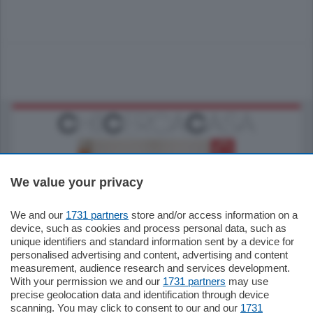
We value your privacy
We and our
1731 partners
store and/or access information on a
185.000
€
device, such as cookies and process personal data, such as
unique identifiers and standard information sent by a device for
Cernobbio - Como
personalised advertising and content, advertising and content
Appartamento
measurement, audience research and services development.
Situato nella tranquilla frazione di Piazza
With your permission we and our
1731 partners
may use
Santo Stefano, in un contesto riservato e a
precise geolocation data and identification through device
pochi minuti …
scanning. You may click to consent to our and our
1731