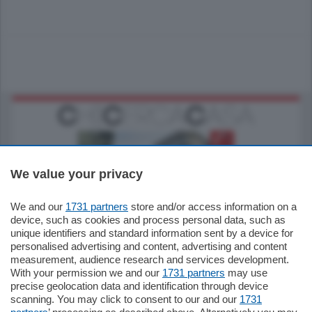
We value your privacy
We and our
1731 partners
store and/or access information on a
795.000
€
device, such as cookies and process personal data, such as
unique identifiers and standard information sent by a device for
Como - Como
personalised advertising and content, advertising and content
Quadrilocale
measurement, audience research and services development.
Zona Como Borghi. Nel complesso di
With your permission we and our
1731 partners
may use
nuova costruzione "JIULIUS" in Classe
precise geolocation data and identification through device
Energetica A2 proponiamo ampio
scanning. You may click to consent to our and our
1731
Quadrilocale …