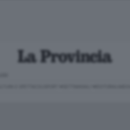
LOSO
LTURA E SPETTACOLI
SPORT
SETTIMANALI
EDITORIALI
MEDI
Classifica Serie B
Imprese & Lavoro
Cintura
Necrologie
P
Classifica Serie A
Salute & Benessere
Cantù e Mariano
Abbonamenti
P