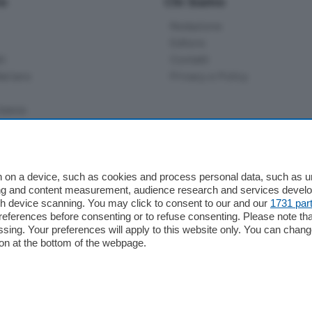
io
Chi Siamo
Redazione
Editore
li
Contatti
ariano
Privacy e Policy
bassa
alcio Como
 on a device, such as cookies and process personal data, such as uni
 Serie B
ising and content measurement, audience research and services deve
gh device scanning. You may click to consent to our and our
1731 par
alcio Como
ferences before consenting or to refuse consenting. Please note th
 Serie A
essing. Your preferences will apply to this website only. You can cha
 Serie A Femminile
on at the bottom of the webpage.
e