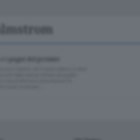
Classifiche
Olgiate e bassa
Le aziende comunicano
S
Podcast
Malmstrom
ChiCercaCasa
A
Meteo
S
 e i pugni del premier
Dossier
 ore è Taranto. Ieri il sesto sbarco in dieci
accolti dalla marina militare nel quadro
 e che prefettura e associazioni di
che modo sistemare. …