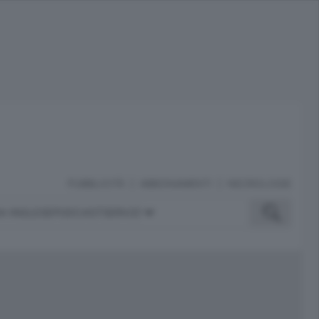
PUBBLICITÀ
ABBONAMENTI
NECROLOGIE
A INGLESE
PODCAST
SERVIZI
ubblicità
iù letti