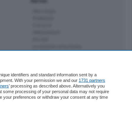
Servizi
Necrologie
Pubblicità
Concorsi
Abbonamenti
Più letti
Le aziende comunicano
Speciali
Cinema
ChiCercaCasa
Archivio
que identifiers and standard information sent by a
lopment. With your permission we and our
1731 partners
Meteo
tners
’ processing as described above. Alternatively you
Skill Alexa
at some processing of your personal data may not require
Elezioni 2024
nge your preferences or withdraw your consent at any time