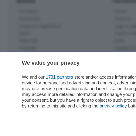
Sezioni
Territor
Cronaca
Como
Economia
Cintura
Cultura e Spettacoli
Lago e val
Sport
Cantù e M
Editoriali
Erba
Podcast
Olgiate e 
Quatar Pass
Media Inglese
We value your privacy
Sport
Storie nella Breva
Dirette C
Focus
We and our
1731 partners
store and/or access information
Classifica
device for personalised advertising and content, advert
Up
may use precise geolocation data and identification throu
Notizie C
Dossier
may access more detailed information and change your pre
Classifica
your consent, but you have a right to object to such proc
Classifica
by returning to this site and clicking the
privacy policy
butt
Settimanali
Classifich
L'Ordine
Imprese & Lavoro
Diogene