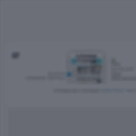
SFOGLIA
OGGI
L’EDIZIONE DIGITALE
PARZ NUVO
CRONACA
ECONOMIA
TERRITORIO
CU
Dirette Calcio Como
L'Ordine
Como
Notizie Calcio Como
Diogene
Lago e valli