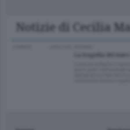
Classifica Serie A Femminile
Frontiera
Erba
Notizie di Cecilia 
12 ANNI FA
Lettura 2 min.
EDITORIALI
La tragedia del mare
Il caso più simbolico in queste
giorni, quasi 1.200 profughi r
dell’operazione Mare Nostrum
volontariato devono in qual