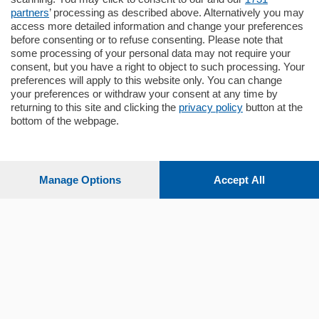
Quadrilocale …
partners
’ processing as described above. Alternatively you may
mq.
145
locali:
4
access more detailed information and change your preferences
before consenting or to refuse consenting. Please note that
some processing of your personal data may not require your
consent, but you have a right to object to such processing. Your
preferences will apply to this website only. You can change
your preferences or withdraw your consent at any time by
returning to this site and clicking the
privacy policy
button at the
bottom of the webpage.
Sezioni
Settimanali
Manage Options
Accept All
Territorio
Sport
Chi Siamo