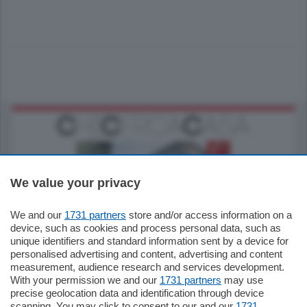
We value your privacy
We and our
1731 partners
store and/or access information on a
795.000
€
device, such as cookies and process personal data, such as
unique identifiers and standard information sent by a device for
Como - Como
personalised advertising and content, advertising and content
Quadrilocale
measurement, audience research and services development.
Zona Como Borghi. Nel complesso di
With your permission we and our
1731 partners
may use
nuova costruzione "JIULIUS" in Classe
precise geolocation data and identification through device
Energetica A2 proponiamo ampio
scanning. You may click to consent to our and our
1731