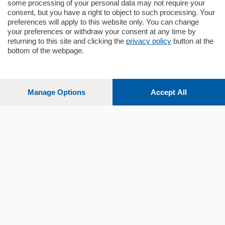
some processing of your personal data may not require your
consent, but you have a right to object to such processing. Your
preferences will apply to this website only. You can change
your preferences or withdraw your consent at any time by
returning to this site and clicking the
privacy policy
button at the
bottom of the webpage.
Sezioni
Settimanali
Manage Options
Accept All
Territorio
Sport
Chi Siamo
Servizi