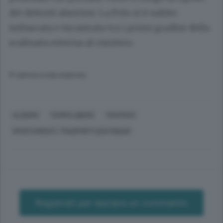
dei defunti alseriesi. La Polo si è subito
imbarcata e incastrata tra i primi gradini della
scalinata esterna al cimitero.
© RIPRODUZIONE RISERVATA
ALSERIO
TEMPO LIBERO
TRAFFICO
SPOSTAMENTI, TRASPORTI QUOTIDIANI
Registrati per lasciare un commento