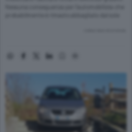
Nessuna conseguenza per l’automobilista che
probabilmente è rimasto abbagliato dal sole
Lettura meno di un minuto.