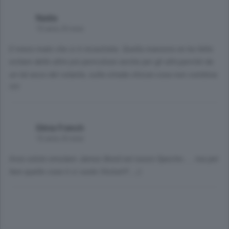
Nadia
10 anni, 8 mesi
E meno male che si è incastrata. Quella manovra ne ha fatte
evitare delle altre più pericolose anche per gli altri,perché da
un tal asso del volante, sulla strada chissà cosa non combina
!!!!!
Silvia French
10 anni, 8 mesi
Avra voluto emulare James Bond nel nuovo Spectre..... ma per
fare quelle cose li ci vuole l'Aston!!!...;-)