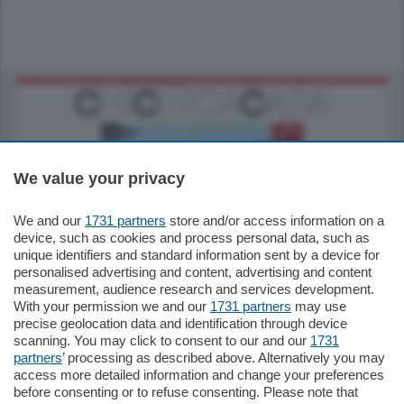
We value your privacy
We and our
1731 partners
store and/or access information on a
770.000
€
device, such as cookies and process personal data, such as
unique identifiers and standard information sent by a device for
Como - Como
personalised advertising and content, advertising and content
Plurilocale
measurement, audience research and services development.
in zona residenziale e tranquilla,
With your permission we and our
1731 partners
may use
proponiamo prestigioso e luminoso
precise geolocation data and identification through device
appartamento all'ultimo piano di uno
scanning. You may click to consent to our and our
1731
stabile signorile …
partners
’ processing as described above. Alternatively you may
mq.
140
locali:
5
access more detailed information and change your preferences
before consenting or to refuse consenting. Please note that