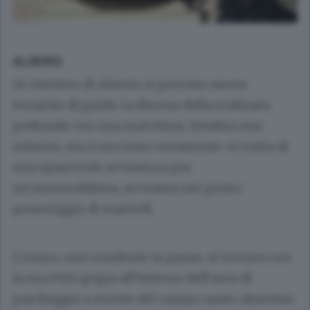
ALSERIO
Al cimitero di Alserio si provano nuove
tecniche di guida: la discesa della scalinata
pedonale con una macchina. Sembra uno
scherzo, ma è successo veramente: si tratta di
una spiacevole avventura per
un’automobilista, avvenuta nel primo
pomeriggio di martedì.
L’uomo, non residente in paese, si trovava con
la sua Polo grigia all’interno dell’area di
parcheggio a monte del campo santo alseriese.