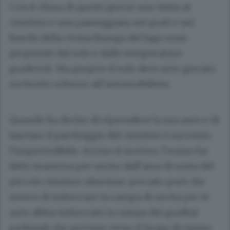
Con il clima di questi giorni una visita al
cimitero e una passeggiata nei prati e nei
boschi della vicina Buerga del lago sono
propiziati dal sole e dalle temperature
gradevoli. Ma proprio il sole deve aver giocato
un brutto scherzo all’automobilista.
Quando ha deciso di riprendere la sua auto e di
lasciare il parcheggio del cimitero è successo
l’imprevedibile. Acceso il motore, l’uomo ha
fatto manovra per uscire dall’area di sosta del
piccolo cimitero alseriese: peccato però che
invece di imboccare la rampa di uscita per le
auto abbia imboccato la rampa dei gradini
pedonali che portano verso il luogo di riposo