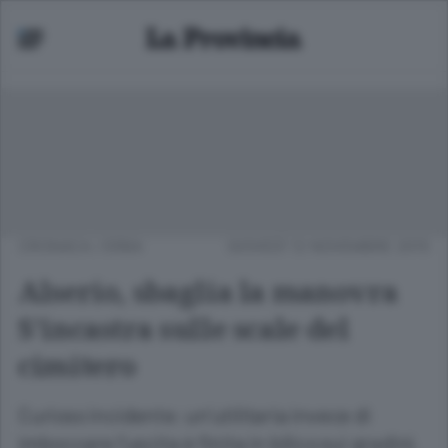
CRONACA
/
ERBA
GIOVEDÌ 12 NOVEMBRE 2015
Alserio, sbaglia la manovra
S’incastra sulle scale del
cimitero
Curioso incidente: un’utilitaria invece di
imboccare l’uscita è finita in bilico sui gradini.