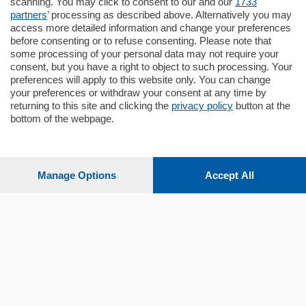
scanning. You may click to consent to our and our
1733
stabile signorile …
partners
’ processing as described above. Alternatively you may
mq.
140
locali:
5
access more detailed information and change your preferences
before consenting or to refuse consenting. Please note that
some processing of your personal data may not require your
consent, but you have a right to object to such processing. Your
preferences will apply to this website only. You can change
your preferences or withdraw your consent at any time by
returning to this site and clicking the
privacy policy
button at the
bottom of the webpage.
Sezioni
Settimanali
Manage Options
Accept All
Territorio
Sport
Chi Siamo