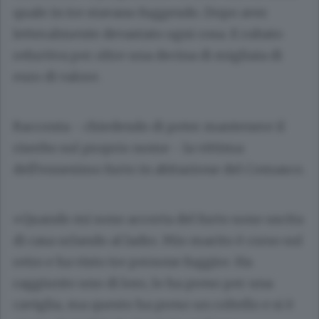
quale in tre stavano fuggendo. Dopo aver
letteralmente devastato ogni cosa. E rubato
refurtiva per oltre una decina di migliaia di
euro di valore.
Racconta - chiedendo di poter mantenere il
riserbo sul proprio nome - la vittima
dell’ennesimo furto in abitazione del Comasco.
«Quando mi sono accorta del furto sono uscita
di casa urlando al ladro. Mio marito è corso sul
retro e ha visto tre persone fuggire. Ha
raggiunto uno di loro, lo ha preso per una
caviglia, ma questo ha preso un coltello e si è