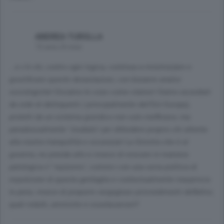
ANDREA TUROLLA
10 anni, 8 mesi
...e c'è chi, contro ogni logica, continua a minimizzare e
giustificare queste devastazioni, con bizzarre analisi
sociologiche! Diciamo le cose come stanno! Siamo assediati
da orde di delinquenti ( principalmente dell'Est Europa),
protetti da un sistema giuridico non solo inefficace, ma
paradossalmente "studiato" per difendere proprio chi attenta
alla nostra tranquillità e sicurezza! La Sinistra che è al
governo, ne prenda atto e invece di evocare in maniera
patologica il "razzismo", cominci con una seria politica di
espulsione di questa gentaglia e contestualmente inasprisca
le pene, invece di proporre vergognosi provvedimenti deflattivi,
quali indulti, aministie e svuotacarceri!!