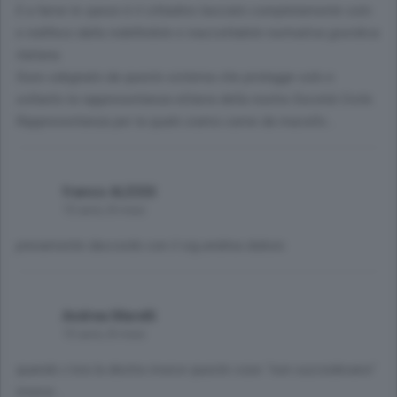
E a farne le spese è il cittadino lasciato completamente solo
e indifeso dalla indefinibile e inaccettabile normativa giuridica
italiana.
Sono sdegnato da questo sistema che protegge solo e
soltanto la rappresentanza elitaria della nostra Società Civile.
Rappresentanza per la quale siamo carne da macello...
franco ALESSI
10 anni, 8 mesi
pienamente daccordo con il sig.andrea dubois
Andrea Marelli
10 anni, 8 mesi
quando c'era la destra invece queste cose ''non succedevano''
invece...