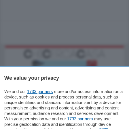
We value your privacy
We and our
1733 partners
store and/or access information on a
770.000
€
device, such as cookies and process personal data, such as
unique identifiers and standard information sent by a device for
Como - Como
personalised advertising and content, advertising and content
Plurilocale
measurement, audience research and services development.
in zona residenziale e tranquilla,
With your permission we and our
1733 partners
may use
proponiamo prestigioso e luminoso
precise geolocation data and identification through device
appartamento all'ultimo piano di uno