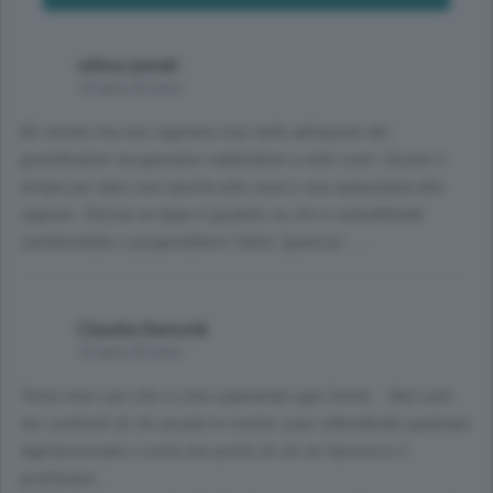
wilma penati
10 anni, 8 mesi
Mi chiedo ma non capitano mai nelle abitazioni dei
giustificatori recuperatori riabilitatori a tutti costi. Giusto il
tempo per dare una ripulita alla casa e una spazzolata alla
signora. Chissà se dopo il giudizio su chi si autodifende
cambierebbe o porgerebbero l'altra "guancia"......
Claudia Ramoldi
10 anni, 8 mesi
Temo miei cari che si stia superando ogni limite... Non solo
nei confronti di chi assale le nostre case offendendo qualsiasi
dignita'sociale e civile ma anche di chi ne favorisce il
proliferare...