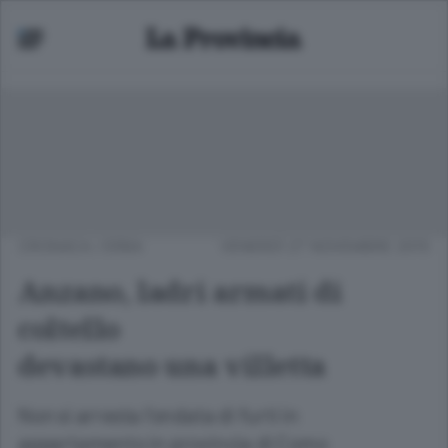
CRONACA
/
ERBA
VENERDÌ 27 NOVEMBRE 2015
Anzano, ladri armati di
coltello
devastano una villetta
Non si arresta l’ondata di furti in
appartamento in provincia di Como