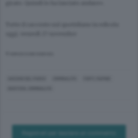
girato. Quindi lo ha lasciato andare».
Tutto il racconto sul quotidiano in edicola
oggi, venerdì 27 novembre
© RIPRODUZIONE RISERVATA
ANZANO DEL PARCO
CRIMINALITÀ
FURTI, RAPINE
GIUSTIZIA, CRIMINALITÀ
Registrati per lasciare un commento