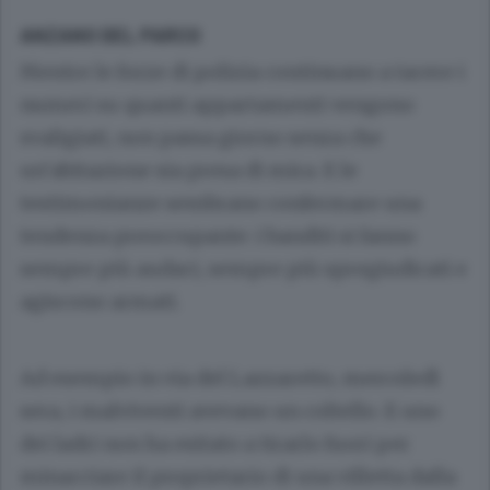
ANZANO DEL PARCO
Mentre le forze di polizia continuano a tacere i
numeri su quanti appartamenti vengono
svaligiati, non passa giorno senza che
un’abitazione sia presa di mira. E le
testimonianze sembrano confermare una
tendenza preoccupante: i banditi si fanno
sempre più audaci, sempre più spregiudicati e
agiscono armati.
Ad esempio in via del Lazzaretto, mercoledì
sera, i malviventi avevano un coltello. E uno
dei ladri non ha esitato a tirarlo fuori per
minacciare il proprietario di una villetta dalla