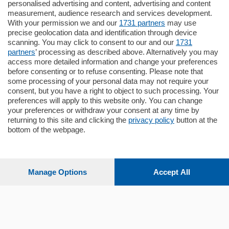
Cernobbio - Como
personalised advertising and content, advertising and content
Appartamento
measurement, audience research and services development.
Situato nella tranquilla frazione di Piazza
With your permission we and our
1731 partners
may use
Santo Stefano, in un contesto riservato e a
precise geolocation data and identification through device
pochi minuti …
scanning. You may click to consent to our and our
1731
partners
’ processing as described above. Alternatively you may
mq.
80
access more detailed information and change your preferences
before consenting or to refuse consenting. Please note that
some processing of your personal data may not require your
consent, but you have a right to object to such processing. Your
preferences will apply to this website only. You can change
your preferences or withdraw your consent at any time by
returning to this site and clicking the
privacy policy
button at the
bottom of the webpage.
Sezioni
Settimanali
Manage Options
Accept All
Territorio
Sport