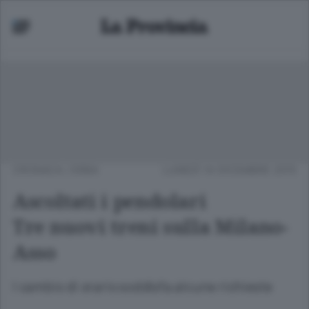
CRONACA
/
ERBA
LUNEDÌ 14 DICEMBRE 2015
Ascoltati i pendolari
Tre nuovi treni sulla Milano-
Asso
l cambio di orario soddisfa alcune richieste