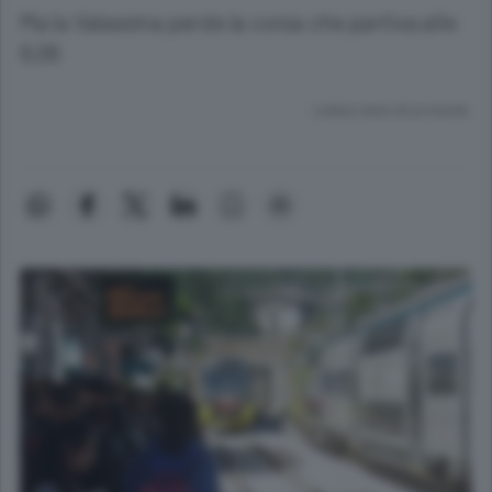
Ma la Valassina perde la corsa che partiva alle
6,06
Lettura meno di un minuto.