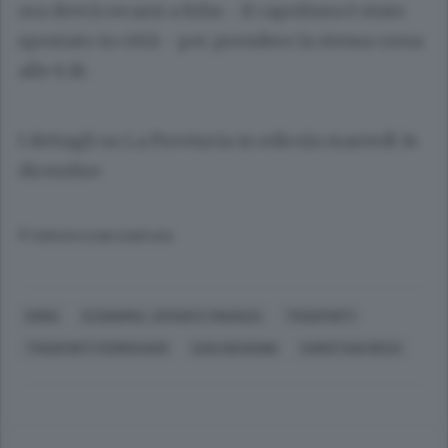
ora dovrà recarsi a Erba - il capolinea è stato
spostato in città - per prendere la stessa corsa
alle 6.18.
I dettagli su La Provincia in edicola martedì 14
dicembre
© RIPRODUZIONE RISERVATA
ERBA
ECONOMIA, AFFARI E FINANZA
TRASPORTI
TRASPORTI FERROVIARI
SAN GIOVANNI
CHRISTIAN RECH