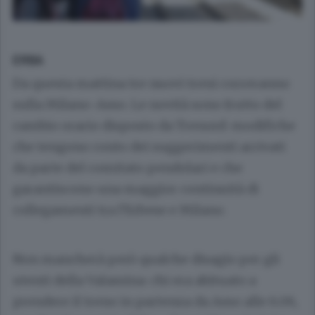
ERBA
Da questa mattina tre nuovi treni correranno
sulla Milano-Asso. Le novità sono frutto del
cambio orario disposto da Trenord: modifiche
che tengono conto dei suggerimenti arrivati
da parte del comitato pendolari e che
garantiscono una maggior continuità di
collegamenti tra l’Erbese e Milano.
Non mancherà però qualche disagio per gli
utenti della Valassina: chi era abituato a
prendere il treno in partenza da Asso alle 6.06,