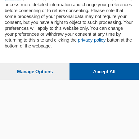
mq.
140
locali:
5
access more detailed information and change your preferences
before consenting or to refuse consenting. Please note that
some processing of your personal data may not require your
consent, but you have a right to object to such processing. Your
preferences will apply to this website only. You can change
your preferences or withdraw your consent at any time by
returning to this site and clicking the
privacy policy
button at the
bottom of the webpage.
Sezioni
Settimanali
Manage Options
Accept All
Territorio
Sport
Chi Siamo
Servizi