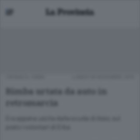
CRONACA
/
ERBA
LUNEDÌ 09 NOVEMBRE 2015
Bimba urtata da auto in
retromarcia
Era appena uscita dalla scuola di Asso, sul
posto i volontari di Erba