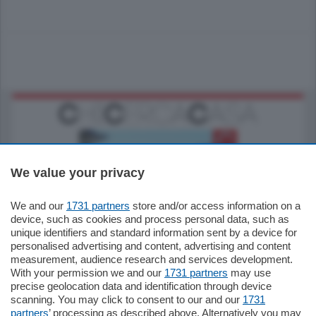
We value your privacy
We and our
1731 partners
store and/or access information on a
770.000
€
device, such as cookies and process personal data, such as
unique identifiers and standard information sent by a device for
Como - Como
personalised advertising and content, advertising and content
Plurilocale
measurement, audience research and services development.
in zona residenziale e tranquilla,
With your permission we and our
1731 partners
may use
proponiamo prestigioso e luminoso
precise geolocation data and identification through device
appartamento all'ultimo piano di uno
scanning. You may click to consent to our and our
1731
stabile signorile …
partners
’ processing as described above. Alternatively you may