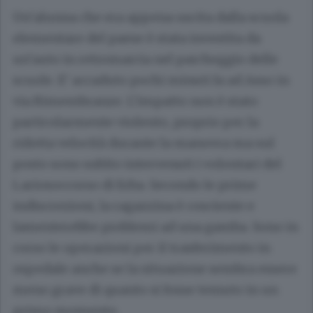
Un’alunna che era appena uscita dalla scuola
elementare del paese è stata investita da
un’auto in retromarcia nel parcheggio delle
scuole. E’ accaduto pochi minuti fa ad Asso in
via Rimembranze. L’impatto non è stato
particolarmente violento, proprio per la
ridotta velocità durante la manovra ma sul
posto sono subito intervenuti i volontari del
Lariosoccorso di Erba. Secondo le prime
indiscrezioni, la ragazzina è cosciente e
lamenterebbe problemi ad una gamba. Sono in
corso le operazioni per il trasferimento in
ospedale anche se la situazione sembra essere
meno grave di quanto si fosse temuto in un
primo momento.