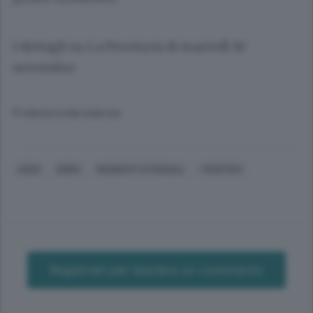
I dettagli su La Provincia di martedì 10
novembre
© RIPRODUZIONE RISERVATA
ASSO
ERBA
INCIDENTI STRADALI
TRAFFICO
Registrati per lasciare un commento