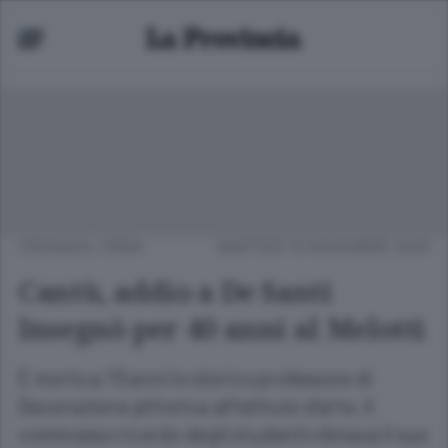
CRONACA
/
ERBA
MARTEDÌ 10 NOVEMBRE 2020
Cantù, addio a De Santi
Insegnò per 40 anni al Melotti
È morto a 73 anni lo storico professore di
Decorazione pittorica all’istituto d’arte. Il
commosso ricordo degli studenti«Amava il suo