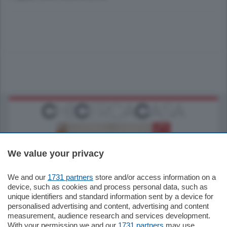
We value your privacy
We and our
1731 partners
store and/or access information on a
185.000
€
device, such as cookies and process personal data, such as
unique identifiers and standard information sent by a device for
Cernobbio - Como
personalised advertising and content, advertising and content
Appartamento
measurement, audience research and services development.
Situato nella tranquilla frazione di Piazza
With your permission we and our
1731 partners
may use