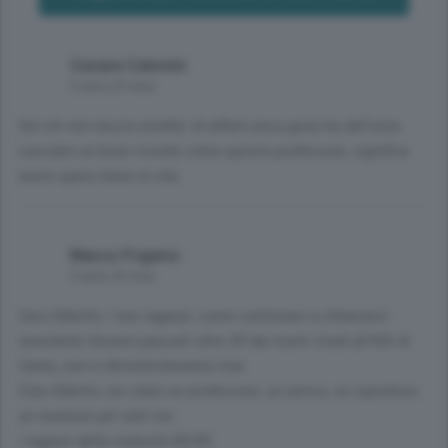
Cesare Calovini
5 anni, 8 mesi
Sol chi non lascia eredita' di affetti poca gioia ha dell'urna.
Lasciare un buon ricordo come questo professore, significa
avere speso bene la vita.
Marco Frigerio
5 anni, 8 mesi
Caro Alberto, i tuoi ragazzi, come continuavi a chiamarci
nonstante fossero passati oltre 30 dai nostri studi all'ISA di
Cantù, non ti dimenticheranno mai.
Ciao Alberto, sei stato un professore, un amico, un ispiratore,
un mentore per tutti noi.
I ragazzi della maturità 82/83.