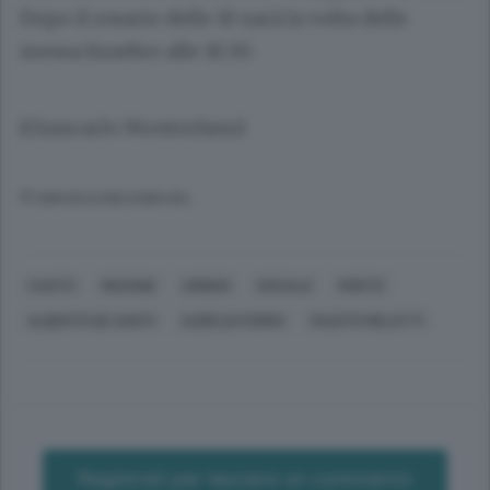
Dopo il rosario delle 10 sarà la volta delle
messa funebre alle 10.30.
(Giancarlo Montorfano)
© RIPRODUZIONE RISERVATA
CANTÙ
MERONE
URBINO
SOCIALE
MORTE
ALBERTO DE SANTI
AURELIO PORRO
FAUSTO MELOTTI
Registrati per lasciare un commento