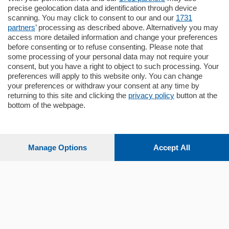
Santo Stefano, in un contesto riservato e a
precise geolocation data and identification through device
pochi minuti …
scanning. You may click to consent to our and our
1731
partners
’ processing as described above. Alternatively you may
mq.
80
access more detailed information and change your preferences
before consenting or to refuse consenting. Please note that
some processing of your personal data may not require your
consent, but you have a right to object to such processing. Your
preferences will apply to this website only. You can change
your preferences or withdraw your consent at any time by
returning to this site and clicking the
privacy policy
button at the
bottom of the webpage.
Sezioni
Settimanali
Manage Options
Accept All
Territorio
Sport
Chi Siamo