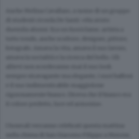
Anche Melina Cavallaro, a nome di un gruppo
di studenti ricorda De Santi: «Ha avuto
duemila alunni. Era un fuoriclasse, artista a
tutto tondo, anche scultore, designer, pittore,
fotografo. Amava la vita, amava il suo lavoro,
amava la socialità e la ricerca del bello. Gli
allievi non scorderanno mai il suo look
sempre stravagante ma elegante, i suoi baffoni
e il suo indimenticabile maggiolone
rigorosamente bianco. Diceva che il bianco era
il colore perfetto, luce ed armonia».
I funerali verranno celebrati questa mattina
nella chiesa di San Giacomo Filippo a Merone,