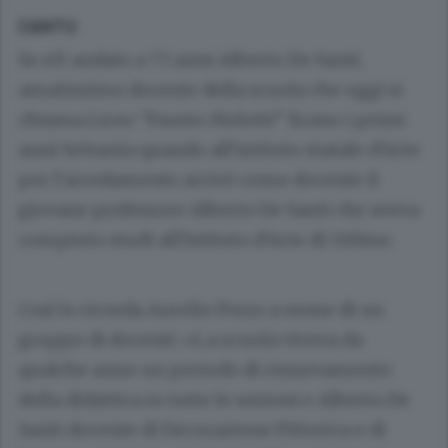
CANTU
Se n’è andato a 73 anni Alberto De Santi,
amatissimo docente della scuola che oggi si
chiama Liceo “Fausto Melotti” Erano i primi
anni Settanta quando all’istituto statale d’Arte
per l’arredamento arrivò come docente il
giovane professore Alberto De Santi che aveva
compiuto studi all’Istituto d’Arte di Urbino.
Così lo ricorda Aurelio Porro a nome di un
gruppo di docenti: «La scuola viveva da
qualche anno un periodo di rinnovamento
della didattica in tutte le sezioni e Alberto De
Santi docente di Decorazione Pittorica e di