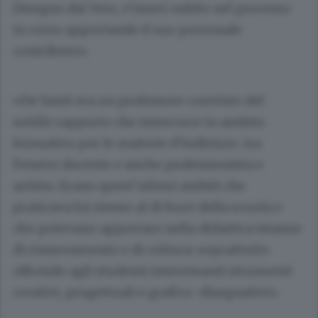
Disegno dal Vero, s’inserì subito nel processo
in corso apportando il suo personale
contributo».
«De Santi era un professore convinto del
sottile rapporto che intercorre in ambito
formativo per le materie d’indirizzo. tra
l’essere docente e anche professionista e
artista. Erano quest’ultimi ambiti che
praticava lui stesso al di fuori della scuola e
che potevano apportare nella didattica istanze
di rinnovamento e di cultura: soprattutto
offrendo agli studenti interessanti strumenti
creativi, progettuali e grafico-disegnativi».