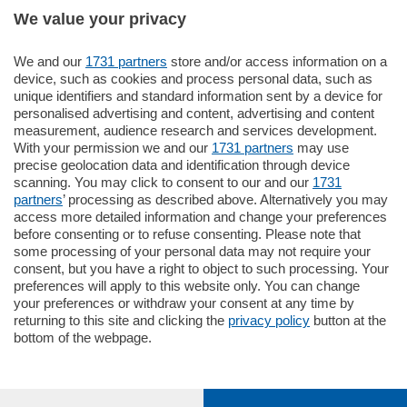
We value your privacy
We and our
1731 partners
store and/or access information on a
770.000
€
device, such as cookies and process personal data, such as
unique identifiers and standard information sent by a device for
Como - Como
personalised advertising and content, advertising and content
Plurilocale
measurement, audience research and services development.
in zona residenziale e tranquilla,
With your permission we and our
1731 partners
may use
proponiamo prestigioso e luminoso
precise geolocation data and identification through device
appartamento all'ultimo piano di uno
scanning. You may click to consent to our and our
1731
stabile signorile …
partners
’ processing as described above. Alternatively you may
mq.
140
locali:
5
access more detailed information and change your preferences
before consenting or to refuse consenting. Please note that
some processing of your personal data may not require your
consent, but you have a right to object to such processing. Your
preferences will apply to this website only. You can change
your preferences or withdraw your consent at any time by
returning to this site and clicking the
privacy policy
button at the
Sezioni
bottom of the webpage.
Settimanali