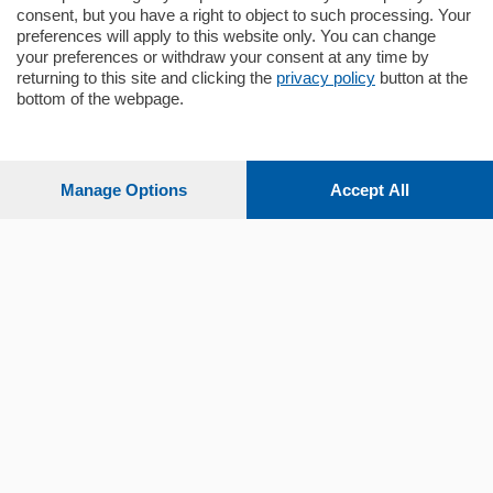
consent, but you have a right to object to such processing. Your
preferences will apply to this website only. You can change
your preferences or withdraw your consent at any time by
returning to this site and clicking the
privacy policy
button at the
bottom of the webpage.
Sezioni
Settimanali
Manage Options
Accept All
Territorio
Sport
Chi Siamo
Servizi