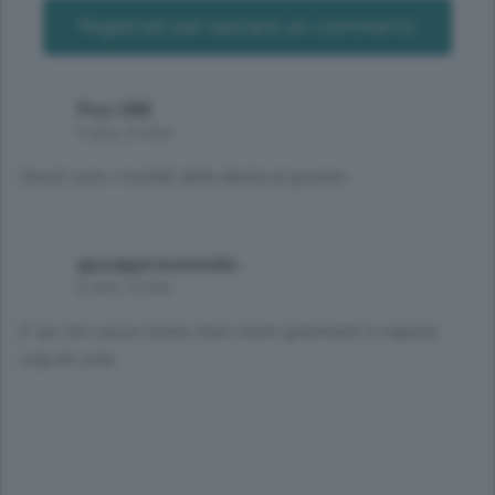
Registrati per lasciare un commento
Piso ONE
6 anni, 3 mesi
Questi sono i risultati della destra al governo
giuseppe bortolotto
6 anni, 3 mesi
E' qui che casca l'asino, bravi nostri governanti in regione,
crap de ciula.