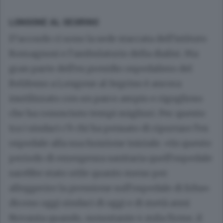
LONGONE AL SEGRINO
D’accordo ci sono la sede staccata dell’istituto
Romagnosi e l’ambulatorio della dialisi. Ma
gran parte dell’ex presidio ospedaliero del
Beldosso a Longone al Segrino è ancora
inutilizzato con un parco ampio e rigoglioso
che ha conosciuto tempi migliori. Per questo
tra i sindaci c’è chi ha pensato di riportare l’ex
ospedale alla sua funzione iniziale. «In questo
periodo di emergenza sanitaria quell’ospedale
sarebbe stato utile quanto meno per
alleggerire la pressione sull’ospedale di Erba»
dicono oggi sindaci di oggi e di metà anni
Novanta quando, nonostante 4 mila firme, il