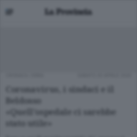
CRONACA
/
ERBA
SABATO 25 APRILE 2020
Coronavirus, i sindaci e il
Beldosso
«Quell’ospedale ci sarebbe
stato utile»