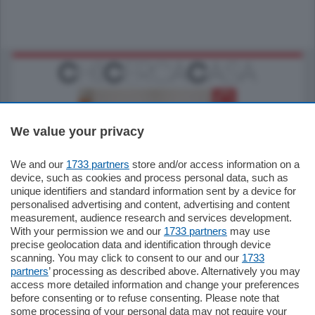
We value your privacy
We and our
1733 partners
store and/or access information on a
185.000
€
device, such as cookies and process personal data, such as
unique identifiers and standard information sent by a device for
Cernobbio - Como
personalised advertising and content, advertising and content
Appartamento
measurement, audience research and services development.
Situato nella tranquilla frazione di Piazza
With your permission we and our
1733 partners
may use
Santo Stefano, in un contesto riservato e a
precise geolocation data and identification through device
pochi minuti …
scanning. You may click to consent to our and our
1733
partners
’ processing as described above. Alternatively you may
mq.
80
access more detailed information and change your preferences
before consenting or to refuse consenting. Please note that
some processing of your personal data may not require your