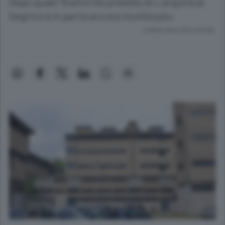
Dopo quasi 15 anni l’ex presidio di Longone al
Segrino è in parte ancora inutilizzato
Lettura meno di un minuto.