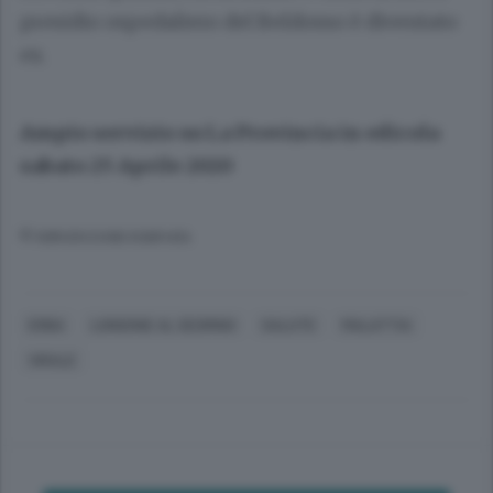
presidio ospedaliero del Beldosso è diventato
ex.
Ampio servizio su La Provincia in edicola
sabato 25 Aprile 2020
© RIPRODUZIONE RISERVATA
ERBA
LONGONE AL SEGRINO
SALUTE
MALATTIA
VIRALE