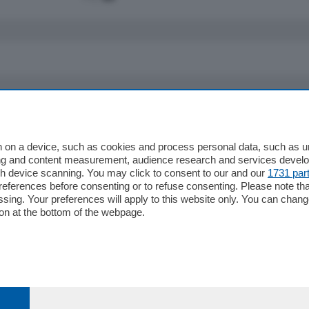
io
Chi Siamo
Redazione
 on a device, such as cookies and process personal data, such as uni
ising and content measurement, audience research and services deve
Editore
gh device scanning. You may click to consent to our and our
1731 par
li
Contatti
ferences before consenting or to refuse consenting. Please note th
ariano
Privacy e Policy
essing. Your preferences will apply to this website only. You can cha
on at the bottom of the webpage.
bassa
alcio Como
 Serie B