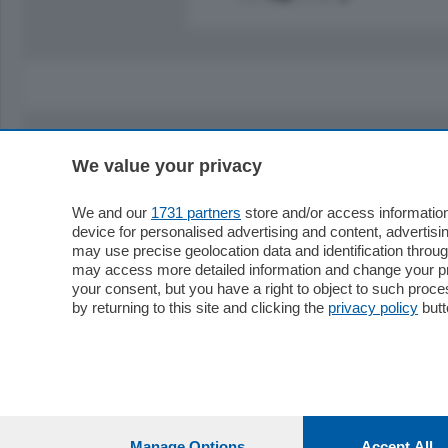
We value your privacy
Sezioni
Territor
Cronaca
Como
We and our
1731 partners
store and/or access information
device for personalised advertising and content, advert
Economia
Cintura
may use precise geolocation data and identification throu
Cultura e Spettacoli
Lago e val
may access more detailed information and change your pre
Sport
Cantù e M
your consent, but you have a right to object to such proc
Editoriali
Erba
by returning to this site and clicking the
privacy policy
butt
Podcast
Olgiate e 
Quatar Pass
Media Inglese
Sport
Storie nella Breva
Dirette C
Focus
Classifica
Manage Options
Accept All