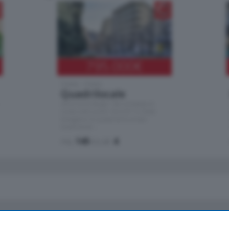
795.000
€
Como - Como
Quadrilocale
Zona Como Borghi. Nel complesso di
nuova costruzione "JIULIUS" in Classe
Energetica A2 proponiamo ampio
Quadrilocale …
mq.
145
locali:
4