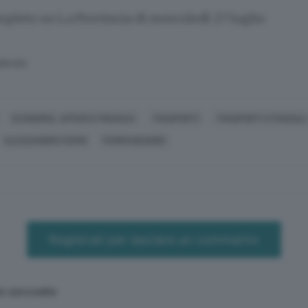
mpleto su La Provincia di mercoledì 27 luglio
SERVATA
ECONOMIA, AFFARI E FINANZA
TRASPORTI
TRASPORTI STRADALI
ALESSANDRO FERMI
FERROVIENORD
Registrati per lasciare un commento
e zerosette