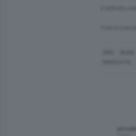
L’articolo co
© RIPRODUZIONE RI
ERBA
MILANO
MARCELLA TILI
zerosett
10 anni