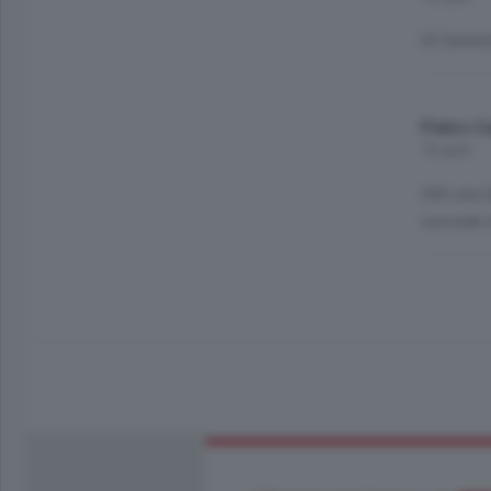
Ul Carlett
Pietro C
10 anni
Ohh una b
succede n