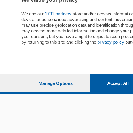
We value your privacy
Sezioni
Territor
Cronaca
Como
We and our
1731 partners
store and/or access information
device for personalised advertising and content, advert
Economia
Cintura
may use precise geolocation data and identification throu
Cultura e Spettacoli
Lago e val
may access more detailed information and change your pre
Sport
Cantù e M
your consent, but you have a right to object to such proc
Editoriali
Erba
by returning to this site and clicking the
privacy policy
butt
Podcast
Olgiate e 
Quatar Pass
Media Inglese
Sport
Storie nella Breva
Dirette C
Focus
Classifica
Manage Options
Accept All
Up
Notizie C
Dossier
Classifica
Classifica
Settimanali
Classifich
L'Ordine
Imprese & Lavoro
Diogene