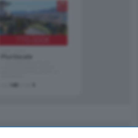
770.000
€
Como - Como
Plurilocale
in zona residenziale e tranquilla,
proponiamo prestigioso e luminoso
appartamento all'ultimo piano di uno
stabile signorile …
mq.
140
locali:
5