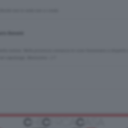
,finchè non lo vedo non ci credo.
arlo Benenti
ella notizia. Nella provincia comasca le cose funzionano a dispetto 
el capoluogo. Benissimo :-) !!