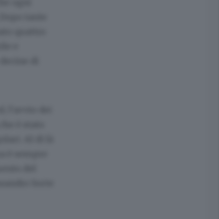
che ogni
. Dopo tante
iato quattro
ile e
 decine di
, l’avvio dei
che è stato
lari. Al di là
ema è sempre
mento del
ssandro Sorte