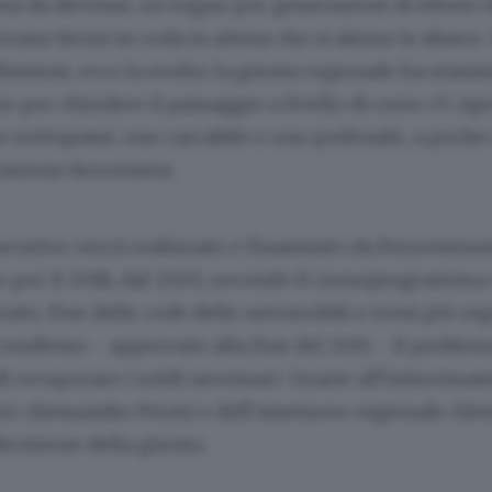
esa da decenni, un sogno per generazioni di erbesi 
rovano fermi in coda in attesa che si alzino le sbarre
lusioni, ecco la svolta: la giunta regionale ha stanz
ro per chiudere il passaggio a livello di corso 25 Apr
e sottopassi, uno carrabile e uno pedonale, a poche
tazione ferroviaria.
secutivo verrà realizzato e finanziato da Ferrovienord
so per il 2018; dal 2020, secondo il cronoprogramma 
zato, fine delle code delle automobili e treni più rego
condiviso - approvato alla fine del 2015 - il probl
di recuperare i soldi necessari. Grazie all’interessa
io Alessandro Fermi e dell’assessore regionale Ale
decisione della giunta.