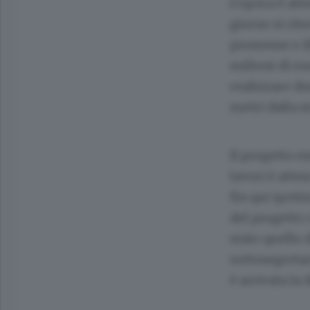
L’opera è att
giorno si rit
promesse e il
milioni di eu
realizzare du
metri dalla s
Il progetto e
lavori è atte
fin qui ipotiz
del progetto 
stato quello 
sottosegretar
è arrivata la 