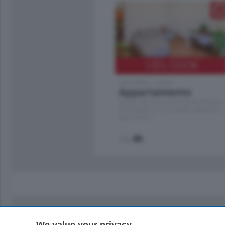
185.000
€
Cernobbio - Como
Appartamento
Situato nella tranquilla frazione di Piazza
Santo Stefano, in un contesto riservato e a
pochi minuti …
mq.
80