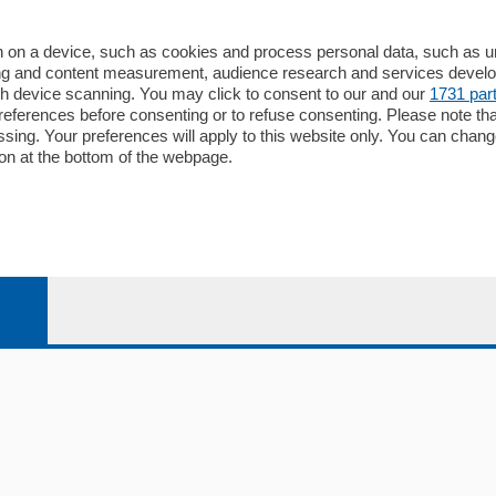
io
Chi Siamo
Redazione
 on a device, such as cookies and process personal data, such as uni
ising and content measurement, audience research and services deve
Editore
gh device scanning. You may click to consent to our and our
1731 par
li
Contatti
ferences before consenting or to refuse consenting. Please note th
ariano
Privacy e Policy
essing. Your preferences will apply to this website only. You can cha
on at the bottom of the webpage.
bassa
alcio Como
 Serie B
alcio Como
 Serie A
 Serie A Femminile
e