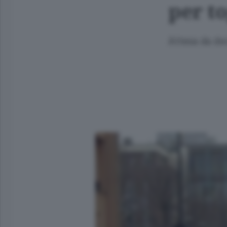
per to
Attesa da dec