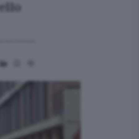
ello
ra meno di un minuto.