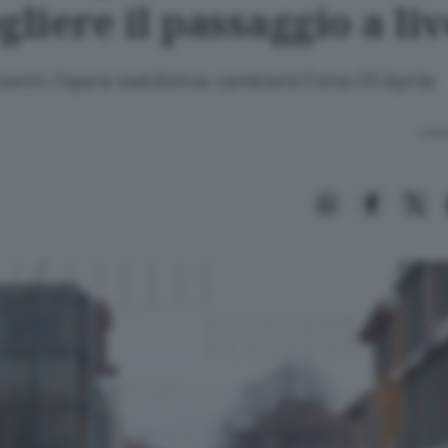
gliere il passaggio a liv
enni, l’opera viabilistica cambierà Corso 25 Aprile
Lettu