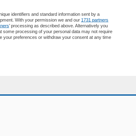
Servizi
Necrologie
que identifiers and standard information sent by a
lopment. With your permission we and our
1731 partners
Pubblicità
tners
’ processing as described above. Alternatively you
Concorsi
at some processing of your personal data may not require
Abbonamenti
nge your preferences or withdraw your consent at any time
Più letti
Le aziende comunicano
Speciali
Cinema
ChiCercaCasa
Archivio
Meteo
Skill Alexa
Elezioni 2024