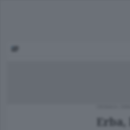
CRONACA
/
ERB
Erba, 