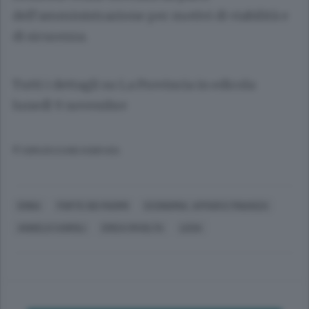
dell’amministrazione per motivi di viabilità e
di sicurezza.
Tutti i dettagli su La Provincia in edicola
lunedì 9 novembre
© RIPRODUZIONE RISERVATA
ERBA
FORTE DEI MARMI
ECONOMIA, AFFARI E FINANZA
ANGELO CAIROLI
ERICA RIVOLTA
LEGA