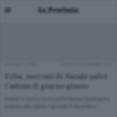
CRONACA
/
ERBA
LUNEDÌ 09 NOVEMBRE 2015
Erba, mercati di Natale salvi
Cadono il giorno giusto
Vietati lo scorso anno sotto Natale Quest’anno
cadono alla vigilia e giovedì 31 dicembre