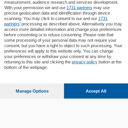
Quadrilocale
measurement, audience research and services development.
Zona Como Borghi. Nel complesso di
With your permission we and our
1731 partners
may use
nuova costruzione "JIULIUS" in Classe
precise geolocation data and identification through device
Energetica A2 proponiamo ampio
scanning. You may click to consent to our and our
1731
Quadrilocale …
partners
’ processing as described above. Alternatively you may
mq.
145
locali:
4
access more detailed information and change your preferences
before consenting or to refuse consenting. Please note that
some processing of your personal data may not require your
consent, but you have a right to object to such processing. Your
preferences will apply to this website only. You can change
your preferences or withdraw your consent at any time by
returning to this site and clicking the
privacy policy
button at the
bottom of the webpage.
Sezioni
Settimanali
Manage Options
Accept All
Territorio
Sport