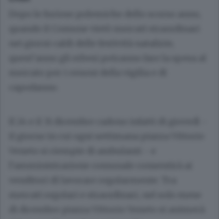
Dopo le furiose polemiche dello scorso anno,
quando il Comune vietò mercati straordinari
nei giorni caldi delle festività natalizie,
quest’anno gli erbesi potranno fare la spesa al
mercato per i cenoni della vigilia e di
capodanno.
Il 24 e il 31 dicembre cadono infatti di giovedì -
il giorno in cui ogni settimana piazza Vittorio
Veneto si riempie di ambulanti - e
l’amministrazione comunale consentirà ai
venditori di lavorare regolarmente. Tra
mercati regolari e straordinari, nel solo mese
di dicembre piazza Vittorio Veneto si animerà