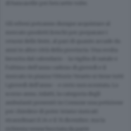
di bancarelle per ben sette volte.
Gli erbesi potranno dunque acquistare al
mercato prodotti freschi per preparare i
cenoni delle feste, al pari di quanto accade da
anni in altre città della provincia. Una svolta
favorita dal calendario - la vigilia di natale e
l’ultimo dell’anno cadono di giovedì e il
mercato in piazza Vittorio Veneto si tiene tutti
i giovedì dell’anno - e certo non scontata. Lo
scorso anno, infatti, la categoria degli
ambulanti presentò in Comune una petizione
per chiedere di poter tenere mercati
straordinari il 24 e il 31 dicembre, ma la
richiesta venne bocciata da parte