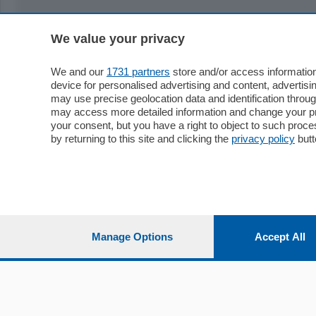
Sezioni
Territor
We value your privacy
Cronaca
Como
We and our
1731 partners
store and/or access information
Economia
Cintura
device for personalised advertising and content, advert
Cultura e Spettacoli
Lago e val
may use precise geolocation data and identification throu
may access more detailed information and change your pre
Sport
Cantù e M
your consent, but you have a right to object to such proc
Editoriali
Erba
by returning to this site and clicking the
privacy policy
butt
Podcast
Olgiate e 
Quatar Pass
Media Inglese
Sport
Storie nella Breva
Dirette C
Focus
Classifica
Up
Manage Options
Accept All
Notizie C
Dossier
Classifica
Classifica
Settimanali
Classifich
L'Ordine