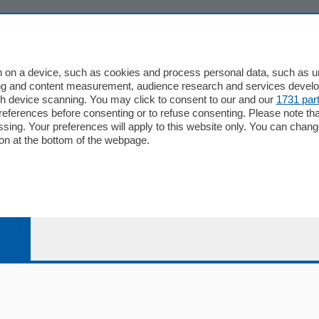
io
Chi Siamo
Redazione
 on a device, such as cookies and process personal data, such as uni
Editore
ising and content measurement, audience research and services deve
li
Contatti
gh device scanning. You may click to consent to our and our
1731 par
ferences before consenting or to refuse consenting. Please note th
ariano
Privacy e Policy
essing. Your preferences will apply to this website only. You can cha
on at the bottom of the webpage.
bassa
alcio Como
 Serie B
alcio Como
 Serie A
 Serie A Femminile
e