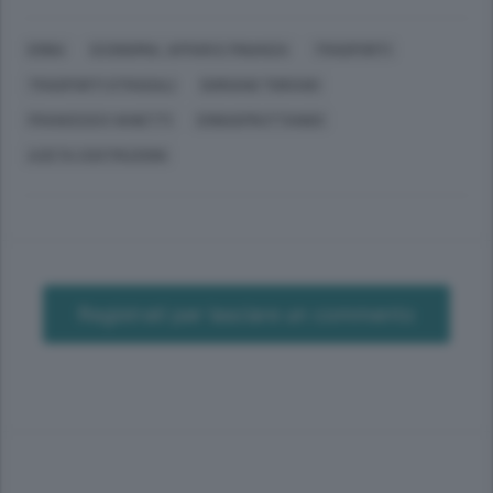
ERBA
ECONOMIA, AFFARI E FINANZA
TRASPORTI
TRASPORTI STRADALI
DORIANO TORCHIO
FRANCESCO VANETTI
ERBASFRUTTANDO
AZETA COSTRUZIONI
Registrati per lasciare un commento