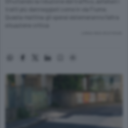
Sfruttando la riduzione del traffico, asfaltati i
tratti più danneggiati come in via Fiume.
Questa mattina gli operai sistemeranno l’altra
situazione critica
Lettura meno di un minuto.