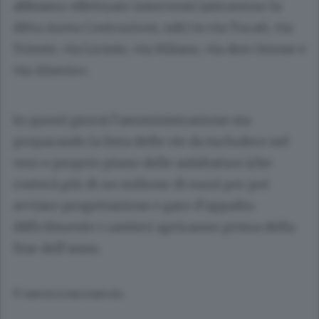
abbiamo effettuato interventi (attraverso la
ditta Azeta Costruzioni, ndr) in via Turati, via
Trieste, via Licinio, via Milano, via don Orione e
via Alserio».
In questi giorni l’amministrazione sta
preparando la lista delle vie da includere nel
vero e proprio piano delle asfaltature (che
costerà più di un milione di euro) per poi
avviare progettazione e gare d’appalto:
difficilmente i cantieri apriranno prima della
fine dell’anno.
© RIPRODUZIONE RISERVATA