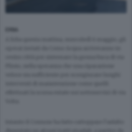
ERBA
A Erba questa mattina, mercoledì 6 maggio, gli
operai inviati da Como Acqua arriveranno in
centro città per sistemare la grossa buca di via
Plinio, nella speranza che una riparazione
veloce sia sufficiente per scongiurare lunghi
interventi di manutenzione come quelli
effettuati la scorsa estate sui sottoservizi di via
Volta.
Intanto il Comune ha fatto rattoppare l’asfalto
dissestato su alcuni tratti stradali, a partire da