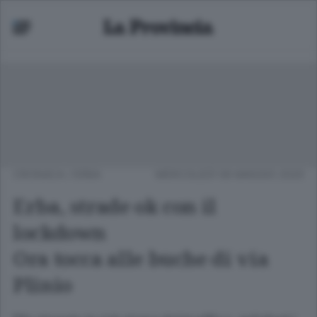
CRONACA
/
ERBA
MERCOLEDÌ 06 MAGGIO 2020
Erba, strade ok con il
lockdown
Ora tocca alle buche di via
Plinio