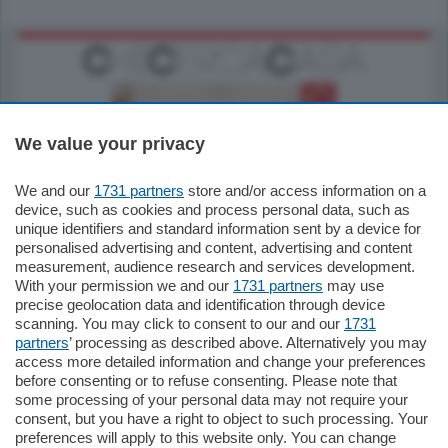
We value your privacy
We and our
1731 partners
store and/or access information on a
185.000
€
device, such as cookies and process personal data, such as
unique identifiers and standard information sent by a device for
Cernobbio - Como
personalised advertising and content, advertising and content
Appartamento
measurement, audience research and services development.
Situato nella tranquilla frazione di Piazza
With your permission we and our
1731 partners
may use
Santo Stefano, in un contesto riservato e a
precise geolocation data and identification through device
pochi minuti …
scanning. You may click to consent to our and our
1731
partners
’ processing as described above. Alternatively you may
mq.
80
access more detailed information and change your preferences
before consenting or to refuse consenting. Please note that
some processing of your personal data may not require your
consent, but you have a right to object to such processing. Your
preferences will apply to this website only. You can change