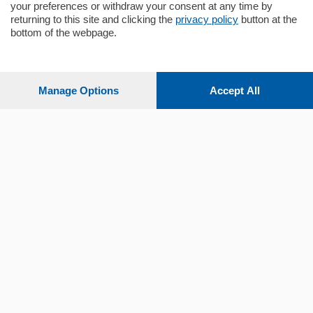
your preferences or withdraw your consent at any time by
returning to this site and clicking the
privacy policy
button at the
bottom of the webpage.
Sezioni
Settimanali
Manage Options
Accept All
Territorio
Sport
Chi Siamo
Servizi