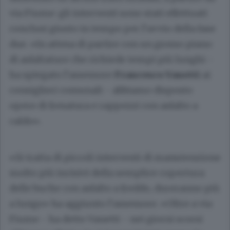
via Fiume: gli interventi sono stati effettuati
conclusi giusto in tempo per l’avvio della fase
due. «In attesa di partire con un grosso piano
di asfaltature che richiede tempi più lunghi -
ha spiegato l’assessore
Francesco Vanetti
ai
consiglieri comunali - abbiamo disposto
opere di fresatura e rappezzi con asfalto a
caldo».
«Si tratta di piccoli interventi di manutenzione
molto più incisivi della semplice copertura
delle buche con asfalto a freddo, dureranno più
a lungo» ha aggiunto l’assessore. «Oltre a via
Fiume - ha detto Vanetti - nei giorni scorsi