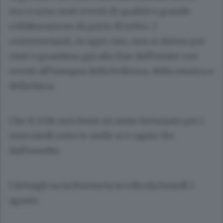
ma ci sono stati eventi di qualità e grande
collaborazione da parte di tutti». I
commercianti, in ogni caso, non si danno per
vinti e guardano già alla fine dell’estate con
eventi all’insegna della bellezza, della musica e
della birra.
Che il 2016 non fosse un anno fortunato per i
mercoledì sotto le stelle si è capito fin
dall’esordio.
I dettagli su la Provincia in edicola lunedì 1
agosto