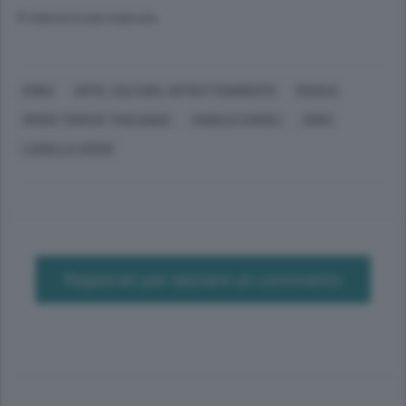
© RIPRODUZIONE RISERVATA
ERBA
ARTE, CULTURA, INTRATTENIMENTO
MUSICA
MARIA TERESA TAGLIABUE
ANGELO CAIROLI
AMICI
LUISELLA CICERI
Registrati per lasciare un commento