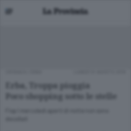
CRONACA
/
ERBA
LUNEDÌ 01 AGOSTO 2016
Erba, Troppa pioggia
Poco shopping sotto le stelle
Flop I mercoledì aperti di notte non sono
decollati