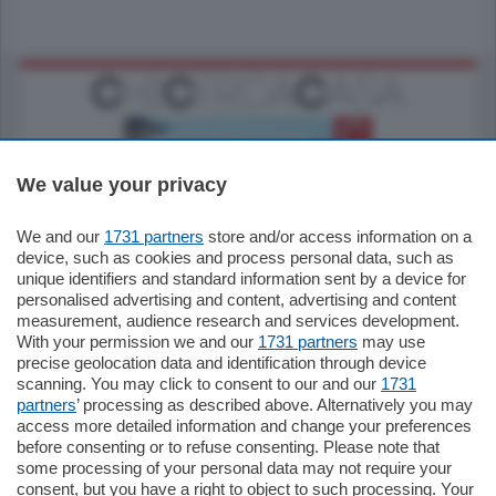
We value your privacy
We and our
1731 partners
store and/or access information on a
770.000
€
device, such as cookies and process personal data, such as
unique identifiers and standard information sent by a device for
Como - Como
personalised advertising and content, advertising and content
Plurilocale
measurement, audience research and services development.
in zona residenziale e tranquilla,
With your permission we and our
1731 partners
may use
proponiamo prestigioso e luminoso
precise geolocation data and identification through device
appartamento all'ultimo piano di uno
scanning. You may click to consent to our and our
1731
stabile signorile …
partners
’ processing as described above. Alternatively you may
mq.
140
locali:
5
access more detailed information and change your preferences
before consenting or to refuse consenting. Please note that
some processing of your personal data may not require your
consent, but you have a right to object to such processing. Your