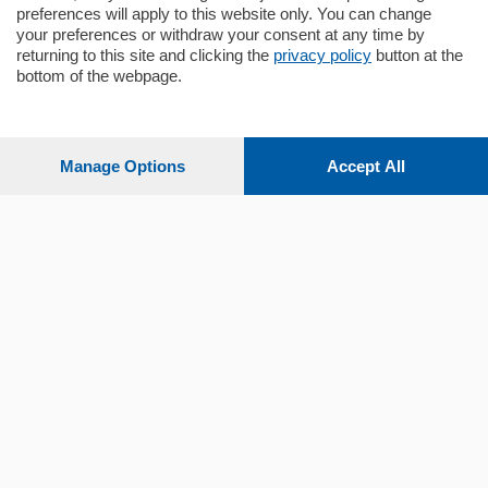
preferences will apply to this website only. You can change
your preferences or withdraw your consent at any time by
returning to this site and clicking the
privacy policy
button at the
bottom of the webpage.
Sezioni
Settimanali
Manage Options
Accept All
Territorio
Sport
Chi Siamo
Servizi