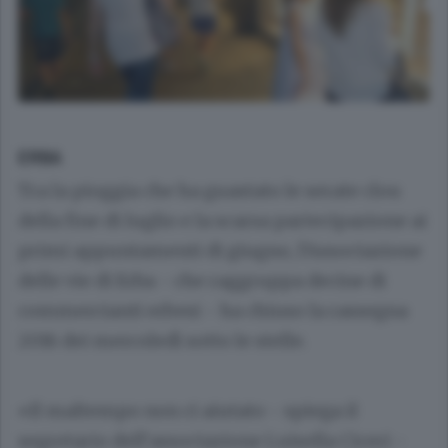
ERBA
Tra la pioggia che ha guastato le serate clou
della fine di luglio e la scarsa partecipazione ai
primi appuntamenti di giugno, l’Associazione
delle vie di Erba - che raggruppa decine di
commercianti erbesi - ha chiuso la rassegna
2016 dei mercoledì sotto le stelle.
«Il maltempo non ci aiutato - spiega il
segretario dell’associazione
Luisella Ciceri
-