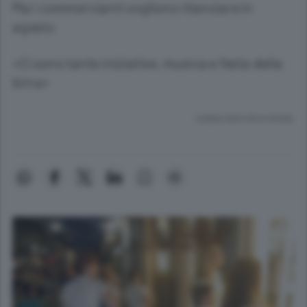
Ma i commercianti vogliono rilanciare in
agosto
«Ci sono tante iniziative, musica e festa della
birra»
Lettura meno di un minuto.