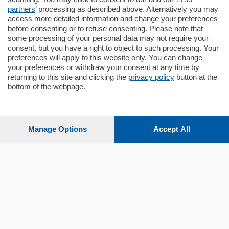
stabile signorile …
partners
’ processing as described above. Alternatively you may
mq.
140
locali:
5
access more detailed information and change your preferences
before consenting or to refuse consenting. Please note that
some processing of your personal data may not require your
consent, but you have a right to object to such processing. Your
preferences will apply to this website only. You can change
your preferences or withdraw your consent at any time by
returning to this site and clicking the
privacy policy
button at the
bottom of the webpage.
Sezioni
Settimanali
Manage Options
Accept All
Territorio
Sport
Chi Siamo