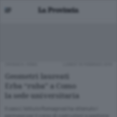
CRONACA
/
ERBA
LUNEDÌ 18 FEBBRAIO 2019
Geometri laureati
Erba “ruba” a Como
la sede universitaria
Il caso L’istituto Romagnosi ha ottenuto i
permessi per il corso di costruzioni e gestione