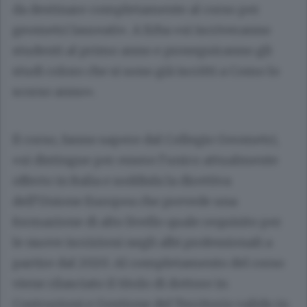
da destinare completamente al corso per
geometri laureati». A Erba «si iscriveranno
studenti al primo anno e proseguiranno gli
studi coloro che si sono già iscritti a Como lo
scorso anno».
Il corso, fanno sapere dal Collegio Geometri,
«si distingue per essere l’unico attualmente
offerto in Italia e soddisfa la direttiva
dell’Unione Europea che prevede una
formazione di alto livello quale requisito per
le nuove iscrizioni negli albi professionali a
partire dal 2020. Al completamento del corso
viene rilasciato il titolo di dottore in
Costruzioni e Gestione del Territorio valido in