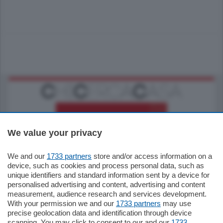
We value your privacy
We and our
1733 partners
store and/or access information on a
770.000
€
device, such as cookies and process personal data, such as
unique identifiers and standard information sent by a device for
Como - Como
personalised advertising and content, advertising and content
Plurilocale
measurement, audience research and services development.
in zona residenziale e tranquilla,
With your permission we and our
1733 partners
may use
proponiamo prestigioso e luminoso
precise geolocation data and identification through device
appartamento all'ultimo piano di uno
scanning. You may click to consent to our and our
1733