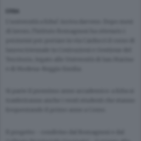
ERBA
L’università a Erba? Arriva davvero. Dopo mesi
di lavoro, l’Istituto Romagnosi ha ottenuto i
permessi per portare in via Carducci il corso di
laurea triennale in Costruzioni e Gestione del
Territorio, legato alle Università di San Marino
e di Modena-Reggio Emilia.
Si parte il prossimo anno accademico: a Erba si
trasferiranno anche i venti studenti che stanno
frequentando il primo anno a Como.
Il progetto - condiviso dal Romagnosi e dal