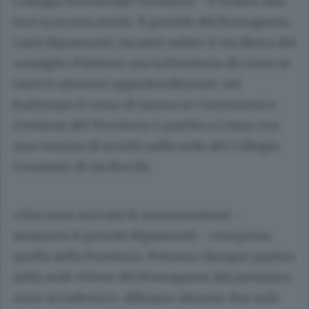
Collegio Provinciale Geometri - è venuto alla
luce la scorsa estate. Il preside del Romagnosi,
Carlo Ripamonti, incassò subito il via libera del
consiglio d’istituto ma la Provincia di Como si
riservò ulteriori approfondimenti: nel
frattempo il corso di laurea in Costruzioni e
Gestione del Territorio è partito a Como con
una ventina di iscritti nella sede del Collegio
Geometri di via Recchi.
«Ora sono arrivate le autorizzazioni -
annuncia il preside Ripamonti - compresa
quella della Provincia. Potremo dunque partire
nella sede erbese del Romagnosi dal prossimo
anno accademico, abbiamo almeno due aule