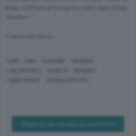
Italia, nell’Unione Europea e nello stato di San
Marino».
© RIPRODUZIONE RISERVATA
COMO
ERBA
ISTRUZIONE
UNIVERSITÀ
CARLO RIPAMONTI
GEOMETRI
ROMAGNOSI
UNIONE EUROPEA
CONSIGLIO D'ISTITUTO
Registrati per lasciare un commento