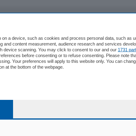
io
Chi Siamo
Redazione
 on a device, such as cookies and process personal data, such as uni
ising and content measurement, audience research and services deve
Editore
gh device scanning. You may click to consent to our and our
1731 par
li
Contatti
ferences before consenting or to refuse consenting. Please note th
ariano
Privacy e Policy
essing. Your preferences will apply to this website only. You can cha
on at the bottom of the webpage.
bassa
alcio Como
 Serie B
alcio Como
 Serie A
 Serie A Femminile