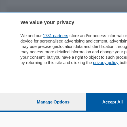
We value your privacy
Sezioni
Territor
Cronaca
Como
We and our
1731 partners
store and/or access information
device for personalised advertising and content, advert
Economia
Cintura
may use precise geolocation data and identification throu
Cultura e Spettacoli
Lago e val
may access more detailed information and change your pre
Sport
Cantù e M
your consent, but you have a right to object to such proc
Editoriali
Erba
by returning to this site and clicking the
privacy policy
butt
Podcast
Olgiate e 
Quatar Pass
Media Inglese
Sport
Storie nella Breva
Dirette C
Focus
Classifica
Manage Options
Accept All
Up
Notizie C
Dossier
Classifica
Classifica
Settimanali