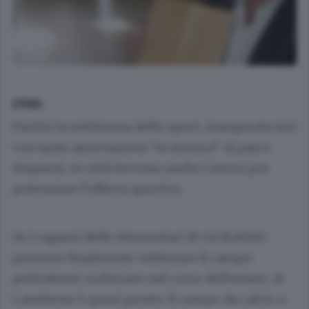
ERBA
Partita la settimana dello sport, inaugurata ieri
con tante associazioni “in mostra” al parco
Majnoni, in città fervono anche i lavori per
potenziare l’offerta sportiva.
Se i ragazzi delle elementari di via Battisti
possono finalmente utilizzare il campo
polivalente realizzato nel corso dell’estate, al
Lambrone è quasi pronto il campo da calcio a