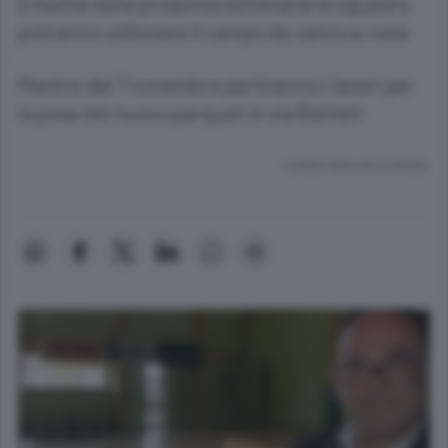
ErbaGià dalla prossima settimana le squadre
potranno utilizzare il campo da calcio a nove
Mentre dal 7 novembre partiranno i lavori per
la posa del nuovo parquet in via Battisti
Lettura meno di un minuto.