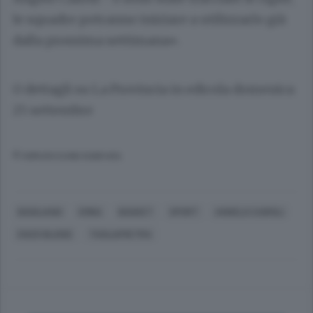
le squadre potranno iniziare a utilizzarlo già
dalla prossima settimana».
O dettagli su La Provincia in edicola domenica
25 settembre
© RIPRODUZIONE RISERVATA
BASILIANO
ERBA
BASKET
SPORT
ANGELO CAIROLI
ENZO BLOISE
TAGLIAPIETRA