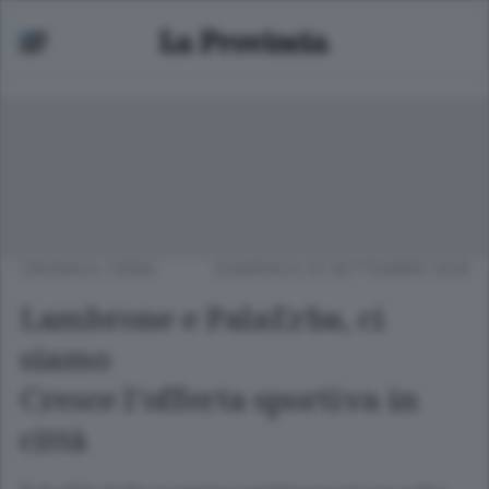
CRONACA
/
ERBA
DOMENICA 25 SETTEMBRE 2016
Lambrone e PalaErba, ci
siamo
Cresce l’offerta sportiva in
città