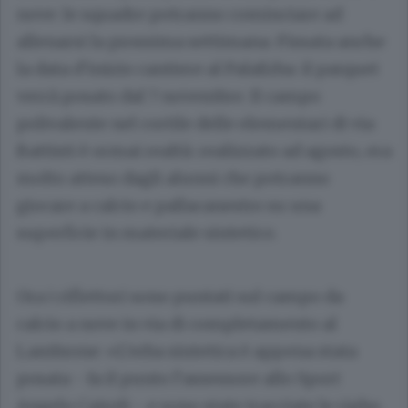
nove: le squadre potranno cominciare ad
allenarsi la prossima settimana. Fissata anche
la data d’inizio cantiere al PalaErba: il parquet
verrà posato dal 7 novembre. Il campo
polivalente nel cortile delle elementari di via
Battisti è ormai realtà: realizzato ad agosto, era
molto atteso dagli alunni che potranno
giocare a calcio e pallacanestro su una
superficie in materiale sintetico.
Ora i riflettori sono puntati sul campo da
calcio a nove in via di completamento al
Lambrone: «L’erba sintetica è appena stata
posata - fa il punto l’assessore allo Sport
Angelo Cairoli
- e sono state tracciate le righe,