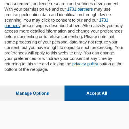
Appartamento
measurement, audience research and services development.
Situato nella tranquilla frazione di Piazza
With your permission we and our
1731 partners
may use
Santo Stefano, in un contesto riservato e a
precise geolocation data and identification through device
pochi minuti …
scanning. You may click to consent to our and our
1731
partners
’ processing as described above. Alternatively you may
mq.
80
access more detailed information and change your preferences
before consenting or to refuse consenting. Please note that
some processing of your personal data may not require your
consent, but you have a right to object to such processing. Your
preferences will apply to this website only. You can change
your preferences or withdraw your consent at any time by
returning to this site and clicking the
privacy policy
button at the
bottom of the webpage.
Sezioni
Settimanali
Manage Options
Accept All
Territorio
Sport