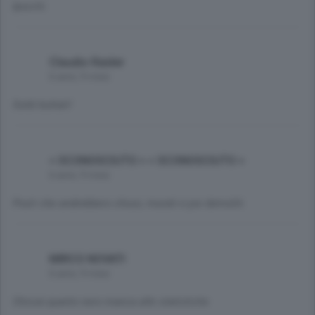
Ipocriti.
Claudio Raider
6 anni, 9 mesi
Soldi buttati!
< SCONOSCIUTO > < SCONOSCIUTO >
6 anni, 9 mesi
Posti che andrebbero chiusi, murati e poi demoliti.
MIRCO NOVATI
6 anni, 9 mesi
Chissà quanto nero manca alle statistiche