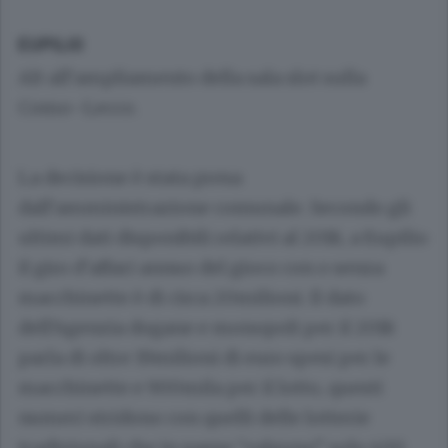
EUPILIO
Alt all’ampliamento della sala slot sulla
Como–Lecco.
La decisione è stata presa
dall’amministrazione comunale. Secondo gli
ultimi dati disponibili relativi al 2018, a Eupilio
il giro d’affari annuo del gioco con o senza
macchinette è di circa 20milioni. Il dato
dell’Agenzia dogane e monopoli per il 2018
parla di oltre 19milioni di euro spesi per le
macchinette e 900mila per il lotto, questi
numeri stridono con quelli delle lotterie
tradizionali che in paese “valgono” solo 400