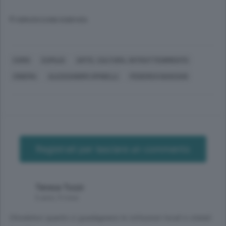
© RIPRODUZIONE RISERVATA
COMO
EUPILIO
ARTE, CULTURA, INTRATTENIMENTO
CINEMA
ALESSANDRO SPINELLI
FEDERICO BASSANI
Registrati per lasciare un commento
Teresa Tozzi
6 anni, 9 mesi
Chiedetevi quanto ci guadagnano le istituzioni locali e statali.