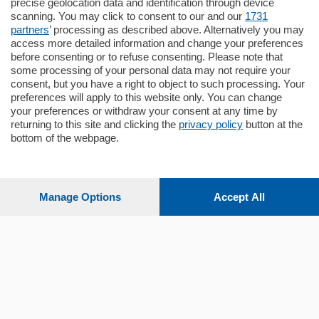
precise geolocation data and identification through device
appartamento all'ultimo piano di uno
scanning. You may click to consent to our and our
1731
stabile signorile …
partners
’ processing as described above. Alternatively you may
mq.
140
locali:
5
access more detailed information and change your preferences
before consenting or to refuse consenting. Please note that
some processing of your personal data may not require your
consent, but you have a right to object to such processing. Your
preferences will apply to this website only. You can change
your preferences or withdraw your consent at any time by
returning to this site and clicking the
privacy policy
button at the
bottom of the webpage.
Sezioni
Settimanali
Manage Options
Accept All
Territorio
Sport
Chi Siamo