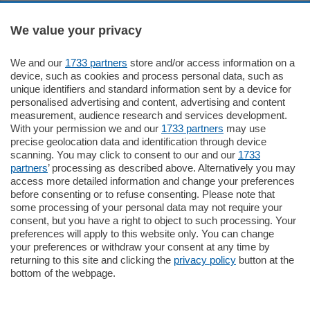
We value your privacy
We and our
1733 partners
store and/or access information on a
185.000
€
device, such as cookies and process personal data, such as
unique identifiers and standard information sent by a device for
Cernobbio - Como
personalised advertising and content, advertising and content
Appartamento
measurement, audience research and services development.
Situato nella tranquilla frazione di Piazza
With your permission we and our
1733 partners
may use
Santo Stefano, in un contesto riservato e a
precise geolocation data and identification through device
pochi minuti …
scanning. You may click to consent to our and our
1733
partners
’ processing as described above. Alternatively you may
mq.
80
access more detailed information and change your preferences
before consenting or to refuse consenting. Please note that
some processing of your personal data may not require your
consent, but you have a right to object to such processing. Your
preferences will apply to this website only. You can change
your preferences or withdraw your consent at any time by
returning to this site and clicking the
privacy policy
button at the
Sezioni
bottom of the webpage.
Settimanali