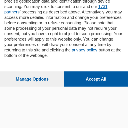
precise geolocation data and identification through device
pochi minuti …
scanning. You may click to consent to our and our
1731
partners
’ processing as described above. Alternatively you may
mq.
80
access more detailed information and change your preferences
before consenting or to refuse consenting. Please note that
some processing of your personal data may not require your
consent, but you have a right to object to such processing. Your
preferences will apply to this website only. You can change
your preferences or withdraw your consent at any time by
returning to this site and clicking the
privacy policy
button at the
bottom of the webpage.
Sezioni
Settimanali
Manage Options
Accept All
Territorio
Sport
Chi Siamo