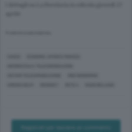
I dettagli su La Provincia in edicola giovedì 27
aprile
© RIPRODUZIONE RISERVATA
CANZO
ECONOMIA, AFFARI E FINANZA
INFORMATICA E TELECOMUNICAZIONI
SISTEMI TELECOMUNICAZIONE
MIKE BONGIORNO
AMEDEO GELPI
MEDIASET
RETE 4
RADIO BELLAGIO
Registrati per lasciare un commento