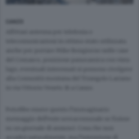
CANZO
Affittasi antenna per telefonia o
telecomunicazioni in ottimo stato utilizzata
anche per portare Mike Bongiorno nelle case
del Comasco, posizione panoramica con vista
lago, eventuali interessati si possono rivolgere
alla Comunità montana del Triangolo Lariano
in via Vittorio Veneto 16 a Canzo.
Potrebbe essere questo l’immaginario
messaggio dell’ente sovracomunale se finisse
su un giornale di annunci. Cosa che non
accadrà naturalmente, ma l’intenzione di