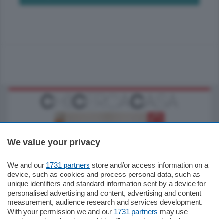
We value your privacy
We and our
1731 partners
store and/or access information on a
185.000
€
device, such as cookies and process personal data, such as
unique identifiers and standard information sent by a device for
Cernobbio - Como
personalised advertising and content, advertising and content
Appartamento
measurement, audience research and services development.
Situato nella tranquilla frazione di Piazza
With your permission we and our
1731 partners
may use
Santo Stefano, in un contesto riservato e a