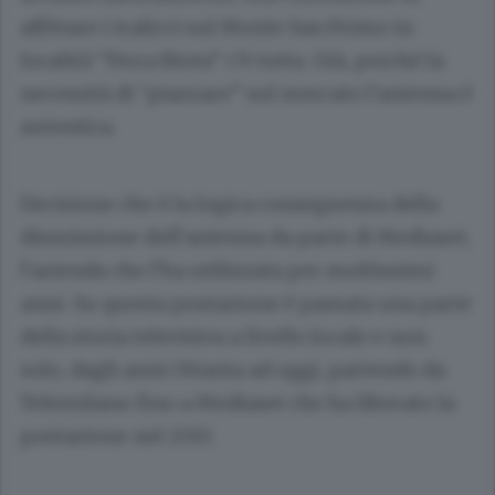
affittare i tralicci sul Monte San Primo in
località “Terra Biota” c’è tutta. Già, perché la
necessità di “piazzare” sul mercato l’antenna è
autentica.
Decisione che è la logica conseguenza della
dismissione dell’antenna da parte di Mediaset,
l’azienda che l’ha utilizzata per moltissimi
anni. Su questa postazione è passata una parte
della storia televisiva a livello locale e non
solo, dagli anni Ottanta ad oggi, partendo da
Telemilano fino a Mediaset che ha liberato la
postazione nel 2013.