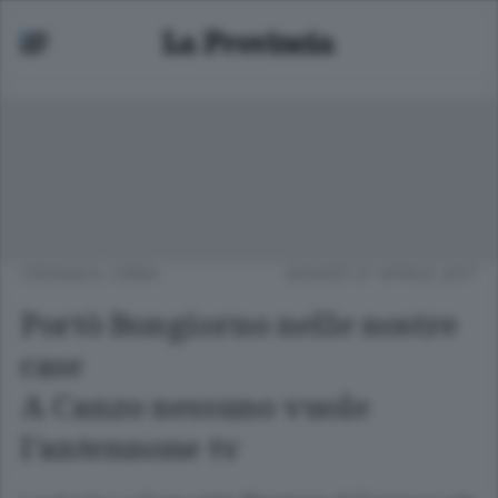
CRONACA
/
ERBA
GIOVEDÌ 27 APRILE 2017
Portò Bongiorno nelle nostre
case
A Canzo nessuno vuole
l’antennone tv