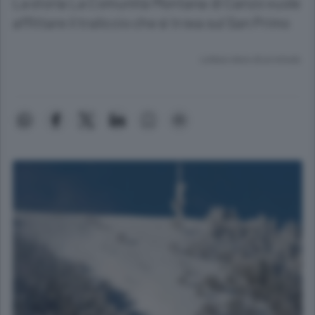
La storia La Comunità Montana di Canzo vuole
affittare il traliccio che si trova sul San Primo
Lettura meno di un minuto.