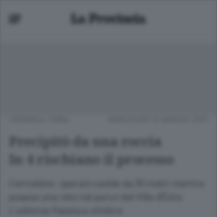
CRONACA
/
ERBA
MERCOLEDÌ 12 MAGGIO 2021
Precipitò da una roccia
In 4 rischiano il processo
Cernobbio: operaio cadde da 30 metri mentre
posava una rete nel parco del Villa d’Este.
L’udienza fissata a ottobre