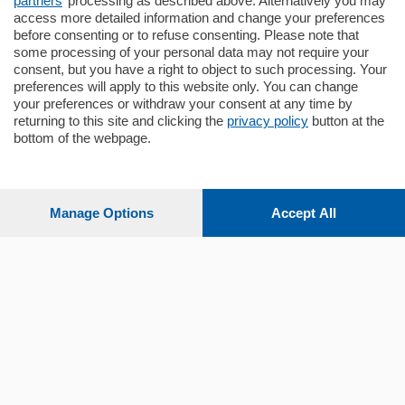
partners
’ processing as described above. Alternatively you may
mq.
145
locali:
4
access more detailed information and change your preferences
before consenting or to refuse consenting. Please note that
some processing of your personal data may not require your
consent, but you have a right to object to such processing. Your
preferences will apply to this website only. You can change
your preferences or withdraw your consent at any time by
returning to this site and clicking the
privacy policy
button at the
bottom of the webpage.
Sezioni
Settimanali
Manage Options
Accept All
Territorio
Sport
Chi Siamo
Servizi