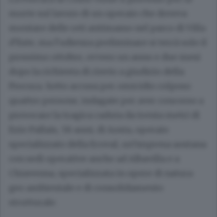
morte sul lavoro di un operaio che doveva
montare delle reti antimasso nel parco di Villa
d’Este, ma l’udienza preliminare si terrà solo il
prossimo ottobre, ovvero un anno e due mesi
dopo la richiesta di rinvio a giudizio della
Procura. Sotto accusa per omicidio colposo
quattro persone, indagate per aver concorso a
provocare la tragica caduta da trenta metri di
Ezio Pallais, 58 anni, di Aosta, operaio
specializzato della Ecoval, un’impresa aostana
con sedi operative anche ad Albavilla e a
Chiavenna, specializzata in opere di natura
geo ambientale e di consolidamento
strutturale.