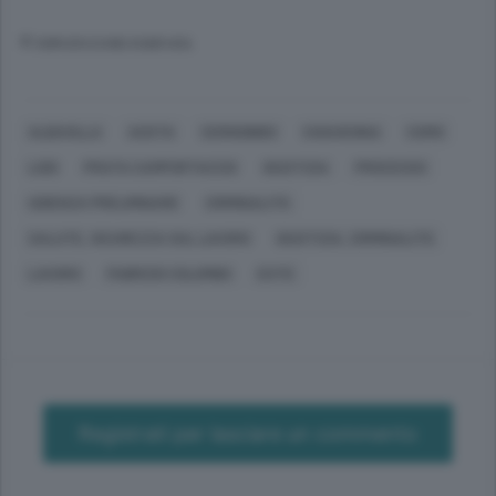
© RIPRODUZIONE RISERVATA
ALBAVILLA
AOSTA
CERNOBBIO
CHIAVENNA
COMO
LODI
PRATA CAMPORTACCIO
GIUSTIZIA
PROCESSO
UDIENZA PRELIMINARE
CRIMINALITÀ
SALUTE, SICUREZZA SUL LAVORO
GIUSTIZIA, CRIMINALITÀ
LAVORO
FABRIZIO COLOMBO
ESTE
Registrati per lasciare un commento