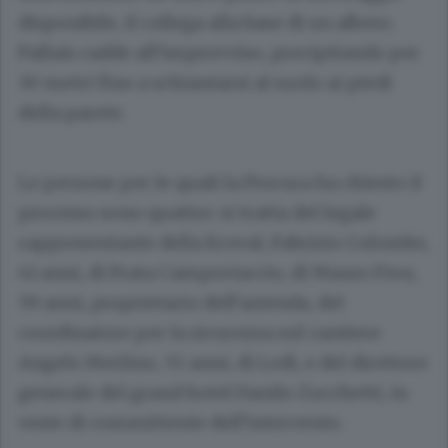
disponibile, il collega alla base di un albero.
Pallais cadde all’improvviso, precipitando per
30 metri fino a schiantarsi al suolo ai piedi
della parete.
Le persone per le quali la Procura ha chiesto il
processo sono quattro: si tratta del legale
rappresentante della Ecoval, Fabrizio Colombo,
41 anni, di Prata Camportaccio, di Mauro Fiou,
59 anni, proprietario dell’azienda, del
coordinatore per la sicurezza sul cantiere
Angelo Merlino, 55 anni, di Lodi, e del direttore
generale del grand hotel Danilo Zucchetti, in
veste di committente dell’intervento.