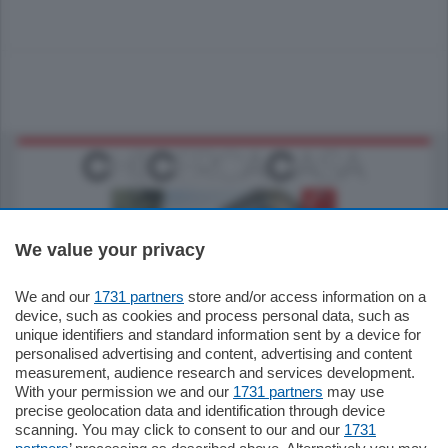
We value your privacy
We and our
1731 partners
store and/or access information on a
795.000
€
device, such as cookies and process personal data, such as
unique identifiers and standard information sent by a device for
Como - Como
personalised advertising and content, advertising and content
Quadrilocale
measurement, audience research and services development.
Zona Como Borghi. Nel complesso di
With your permission we and our
1731 partners
may use
nuova costruzione "JIULIUS" in Classe
precise geolocation data and identification through device
Energetica A2 proponiamo ampio
scanning. You may click to consent to our and our
1731
Quadrilocale …