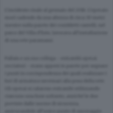
L’incidente risale al gennaio del 2018. L’operaio
morì cadendo da una altezza di circa 30 metri
mentre sulla parete dei cosiddetti castelli, nel
parco del Villa d’Este, lavorava all’installazione
di una rete paramassi.
Pallais e un suo collega - entrambi operai
rocciatori - erano appesi in parete per segnare
i punti in corrispondenza dei quali realizzare i
fori di armatura necessari alla posa della rete.
Gli operai si calarono entrambi utilizzando
ciascuno una fune soltanto, anziché le due
previste dalle norme di sicurezza,
assicurandole all’unico punto di ancoraggio